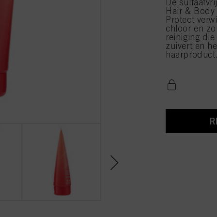
De sulfaatvr
Hair & Body
Protect verw
chloor en zo
reiniging di
zuivert en h
haarproduct
R