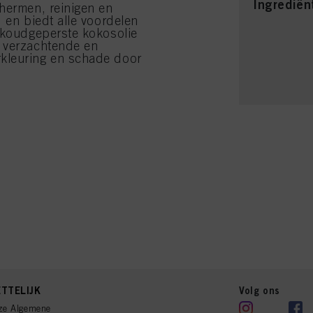
Ingrediën
chermen, reinigen en
 en biedt alle voordelen
e koudgeperste kokosolie
, verzachtende en
kleuring en schade door
TTELIJK
Volg ons
ze Algemene