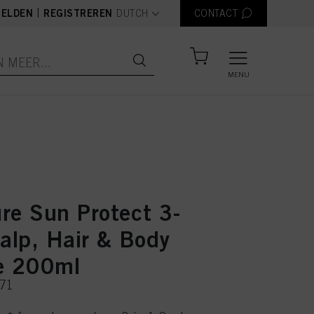
text.language
|
ELDEN
REGISTREREN
DUTCH
CONTACT
MENU
re Sun Protect 3-
calp, Hair & Body
e 200ml
171