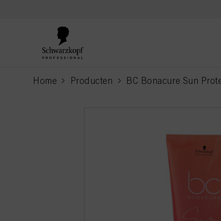
text.skipToContent
text.skipToNavigation
Home
Producten
BC Bonacure Sun Prot
current page