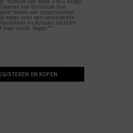
ije* formule van deze 3-in-1 Scalp,
 Cleanse van Bonacure Sun
ijdert resten van zonproducten,
ut water, voor een verfrissende
e hoofdhuid en lichaam zachtjes
et haar voedt. Vegan**
.
EGISTEREN EN KOPEN