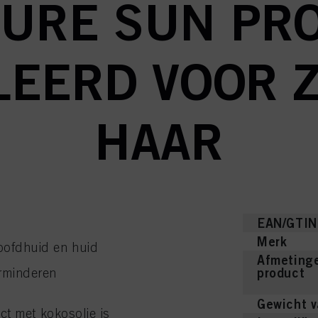
URE SUN PRO
EERD VOOR 
HAAR
EAN/GTIN
Merk
hoofdhuid en huid
Afmetinge
product
erminderen
Gewicht v
ct met kokosolie is