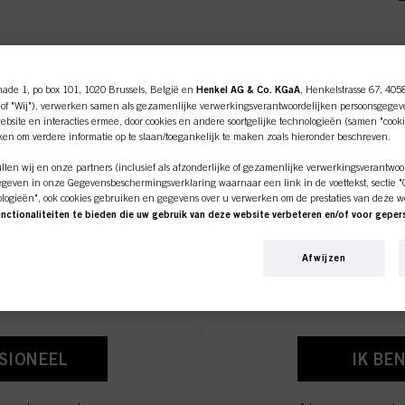
1 Summer Fluid 100ml
nade 1, po box 101, 1020 Brussels, België en
Henkel AG & Co. KGaA
, Henkelstrasse 67, 405
of "Wij"), verwerken samen als gezamenlijke verwerkingsverantwoordelijken persoonsgegev
bsite en interacties ermee, door cookies en andere soortgelijke technologieën (samen "cooki
iken om verdere informatie op te slaan/toegankelijk te maken zoals hieronder beschreven.
len wij en onze partners (inclusief als afzonderlijke of gezamenlijke verwerkingsverantwoo
Scalp, Hair & Body Cleanse 100ml
geven in onze Gegevensbeschermingsverklaring waarnaar een link in de voettekst, sectie "Co
ologieën", ook cookies gebruiken en gegevens over u verwerken om de prestaties van deze w
unctionaliteiten te bieden die uw gebruik van deze website verbeteren en/of voor gepe
ine shop is exclusief voor prof
an deze website en uw commerciële interacties met ons (respectievelijk het bedrijf waarvoo
nkopen van onze producten op websites van derden bijhouden, onze informatie over bedrijfs
Afwijzen
over u aanmaken die verrijkt kunnen worden met gegevens die van derden en andere website
klanten.
en voor gepersonaliseerde marketingdoeleinden, met name om reclame-advertenties weer te 
 Treatment 75ml
beeld op basis van uw geïdentificeerde interesses) op deze website en andere (externe) medi
n zijn toegewezen, en om het succes van reclamecampagnes te meten en te optimaliseren.
e over de verwerking van uw gegevens in onze Verklaring Gegevensbescherming waarnaar u 
ies, Pixel, Vingerafdrukken en vergelijkbare technologieën"). U kunt uw toestemming te allen
SSIONEEL
IK BE
 cookies op onze website uit te schakelen onder "Cookie-instellingen" (link in voettekst). Voo
bsite worden gebruikt, met name over hun bewaarperiode, kunt u de gedetailleerde informati
Scalp, Hair & Body Cleanse 200ml
der op "aanpassen" te klikken.