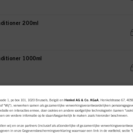
ditioner 200ml
ditioner 1000ml
ay Conditioner 200ml
nade 1, po box 101, 1020 Brussels, België en
Henkel AG & Co. KGaA
, Henkelstrasse 67, 405
of "Wij"), verwerken samen als gezamenlijke verwerkingsverantwoordelijken persoonsgegev
bsite en interacties ermee, door cookies en andere soortgelijke technologieën (samen "cooki
iken om verdere informatie op te slaan/toegankelijk te maken zoals hieronder beschreven.
len wij en onze partners (inclusief als afzonderlijke of gezamenlijke verwerkingsverantwoo
ay Conditioner 400ml
geven in onze Gegevensbeschermingsverklaring waarnaar een link in de voettekst, sectie "Co