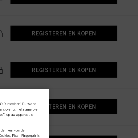
REGISTEREN EN KOPEN
REGISTEREN EN KOPEN
89 Duesseldorf, Duitsland
REGISTEREN EN KOPEN
ens over u, met name over
es") op uw apparaat te
rdelijken voor de
okies, Pixel, Fingerprints