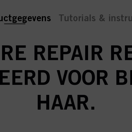
ent tab:
ent tab:
uctgegevens
Tutorials & instr
RE REPAIR RE
EERD VOOR B
HAAR.