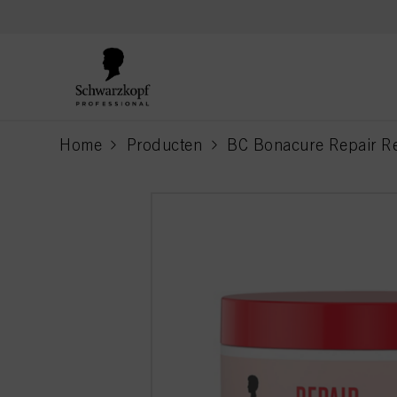
text.skipToContent
text.skipToNavigation
Home
Producten
BC Bonacure Repair R
current page