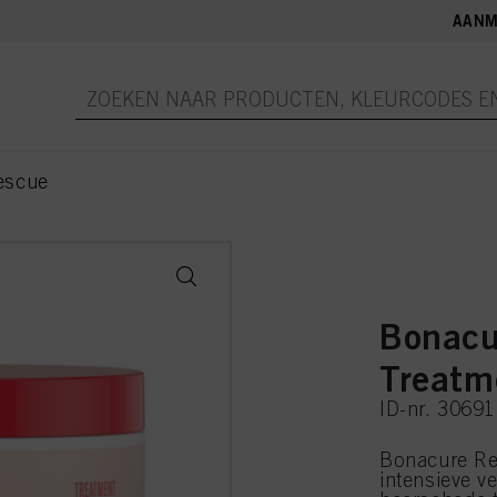
AANM
escue
Bonacu
Treatm
ID-nr. 3069
Bonacure Re
intensieve v