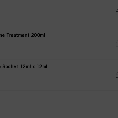
aled Ends+ 100ml
ine Treatment 200ml
o Sachet 12ml x 12ml