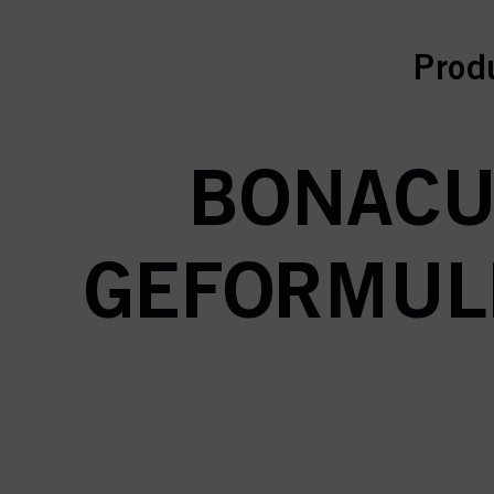
curr
curr
Prod
BONACU
GEFORMUL