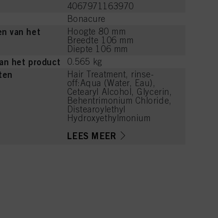
4067971163970
Bonacure
n van het
Hoogte 80 mm
Breedte 106 mm
Diepte 106 mm
an het product
0.565 kg
ten
Hair Treatment, rinse-
off:Aqua (Water, Eau),
Cetearyl Alcohol, Glycerin,
Behentrimonium Chloride,
Distearoylethyl
Hydroxyethylmonium
Methosulfate, Polyepsilon-
Lysine,
LEES MEER
Hydroxypropylammonium
Gluconate,
Hydroxypropylgluconamid
e, Soy Amino Acids, Wheat
Amino Acids, Serine,
Threonine, Arginine HCl,
Isopropyl Myristate,
Behenamidopropyl
Dimethylamine, Parfum