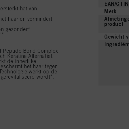
EAN/GTIN
ersterkt het van
Merk
Afmetinge
n het haar en vermindert
product
 en gezonder*
**
Gewicht v
Ingrediën
et Peptide Bond Complex
h Keratine Alternatief.
kt de innerlijke
beschermt het haar tegen
 Technologie werkt op de
gerevitaliseerd wordt*.