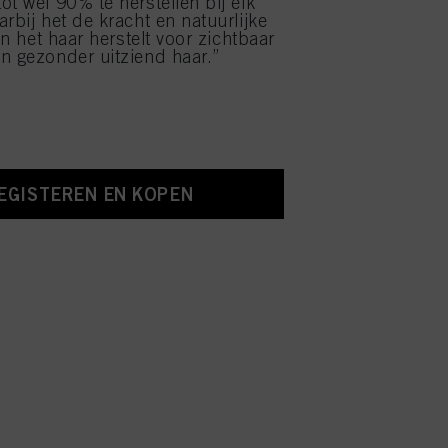
ot wel 90% te herstellen bij elk
rbij het de kracht en natuurlijke
van het haar herstelt voor zichtbaar
n gezonder uitziend haar.”
EGISTEREN EN KOPEN