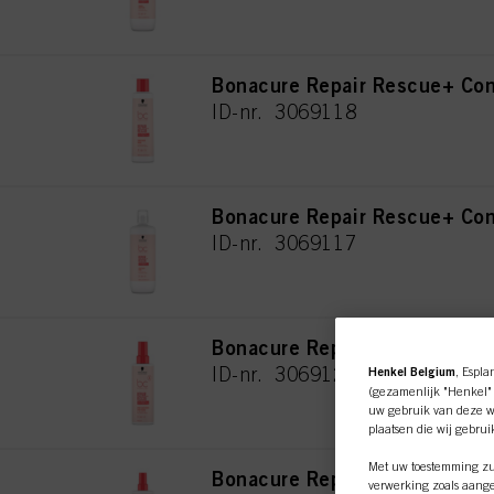
Bonacure Repair Rescue+ Con
ID-nr. 3069118
Bonacure Repair Rescue+ Con
ID-nr. 3069117
Bonacure Repair Rescue+ Spr
ID-nr. 3069122
Henkel Belgium
, Espla
(gezamenlijk "Henkel" 
uw gebruik van deze we
plaatsen die wij gebru
Met uw toestemming zul
Bonacure Repair Rescue+ Spr
verwerking zoals aange