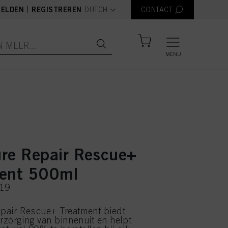
text.language
|
ELDEN
REGISTREREN
DUTCH
CONTACT
MENU
re Repair Rescue+
ent 500ml
119
pair Rescue+ Treatment biedt
erzorging van binnenuit en helpt