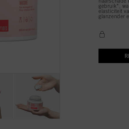
haarschade t
gebruik*, waa
elasticiteit 
glanzender e
R