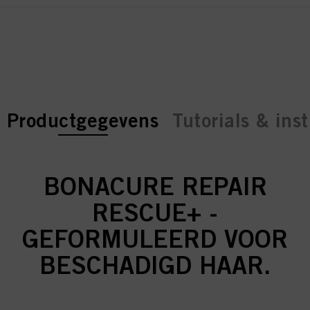
current tab:
current tab:
Productgegevens
Tutorials & inst
BONACURE REPAIR
RESCUE+ -
GEFORMULEERD VOOR
BESCHADIGD HAAR.