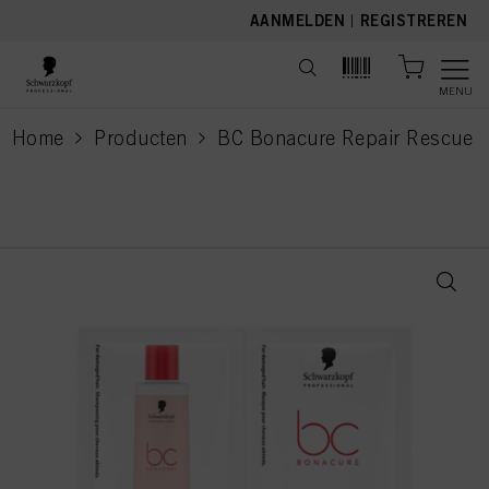
text.skipToContent
text.skipToNavigation
AANMELDEN
|
REGISTREREN
MENU
Home
Producten
BC Bonacure Repair Rescue
current page