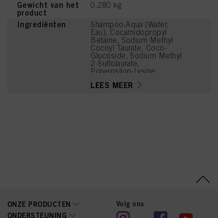
Gewicht van het
0.280 kg
product
Ingrediënten
Shampoo:Aqua (Water,
Eau), Cocamidopropyl
Betaine, Sodium Methyl
Cocoyl Taurate, Coco-
Glucoside, Sodium Methyl
2-Sulfolaurate,
Polyepsilon-Lysine,
Hydroxypropylammonium
LEES MEER
Gluconate,
Hydroxypropylgluconamid
e, Soy Amino Acids,
Wheat Amino Acids,
Serine, Threonine,
Arginine HCl, Parfum
(Fragrance), Sodium
Chloride, Citric Acid,
Caprylyl/Capryl Glucoside,
Sodium Benzoate, PEG-7
Glyceryl Cocoate, Coconut
Acid, Guar
Hydroxypropyltrimonium
Chloride, Disodium 2-
Sulfolaurate, Sodium
Sulfate, Tetramethyl
Volg ons
ONZE PRODUCTEN
Acetyloctahydronaphthale
ONDERSTEUNING