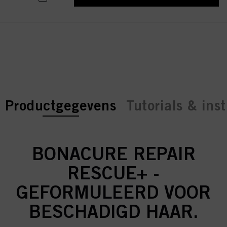
current tab:
current tab:
Productgegevens
Tutorials & inst
BONACURE REPAIR
RESCUE+ -
GEFORMULEERD VOOR
BESCHADIGD HAAR.