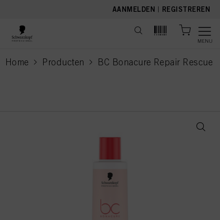
text.skipToContent
text.skipToNavigation
AANMELDEN
|
REGISTREREN
MENU
Home
Producten
BC Bonacure Repair Rescue
current page