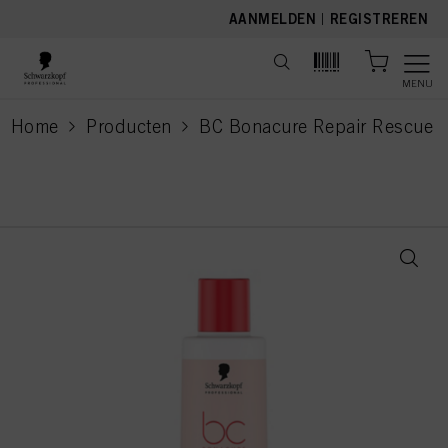
text.skipToContent
text.skipToNavigation
AANMELDEN
|
REGISTREREN
MENU
Home
Producten
BC Bonacure Repair Rescue
current page