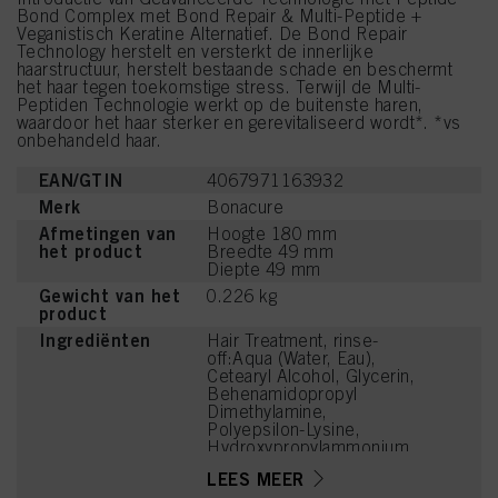
Bond Complex met Bond Repair & Multi-Peptide +
Veganistisch Keratine Alternatief. De Bond Repair
Technology herstelt en versterkt de innerlijke
haarstructuur, herstelt bestaande schade en beschermt
het haar tegen toekomstige stress. Terwijl de Multi-
Peptiden Technologie werkt op de buitenste haren,
waardoor het haar sterker en gerevitaliseerd wordt*. *vs
onbehandeld haar.
EAN/GTIN
4067971163932
Merk
Bonacure
Afmetingen van
Hoogte 180 mm
het product
Breedte 49 mm
Diepte 49 mm
Gewicht van het
0.226 kg
product
Ingrediënten
Hair Treatment, rinse-
off:Aqua (Water, Eau),
Cetearyl Alcohol, Glycerin,
Behenamidopropyl
Dimethylamine,
Polyepsilon-Lysine,
Hydroxypropylammonium
Gluconate,
LEES MEER
Hydroxypropylgluconamid