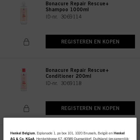
Bonacure Repair Rescue+
Shampoo 1000ml
ID-nr. 3069114
REGISTEREN EN KOPEN
Bonacure Repair Rescue+
Conditioner 200ml
ID-nr. 3069118
REGISTEREN EN KOPEN
Henkel Belgium
, Esplanade 1, po box 101, 1020 Brussels, België en
Henkel
Bonacure Repair Rescue+
AG & Co. KGaA
, Henkelstrasse 67, 40589 Duesseldorf, Duitsland (gezamenlijk