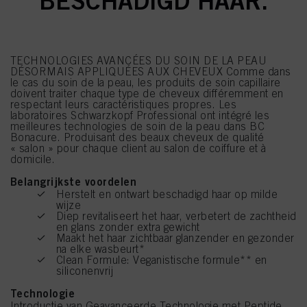
BESCHADIGD HAAR.
TECHNOLOGIES AVANCÉES DU SOIN DE LA PEAU
DÉSORMAIS APPLIQUÉES AUX CHEVEUX Comme dans
le cas du soin de la peau, les produits de soin capillaire
doivent traiter chaque type de cheveux différemment en
respectant leurs caractéristiques propres. Les
laboratoires Schwarzkopf Professional ont intégré les
meilleures technologies de soin de la peau dans BC
Bonacure. Produisant des beaux cheveux de qualité
« salon » pour chaque client au salon de coiffure et à
domicile.
Belangrijkste voordelen
Herstelt en ontwart beschadigd haar op milde
wijze
Diep revitaliseert het haar, verbetert de zachtheid
en glans zonder extra gewicht
Maakt het haar zichtbaar glanzender en gezonder
na elke wasbeurt*
Clean Formule: Veganistische formule** en
siliconenvrij
Technologie
Introductie van Geavanceerde Technologie met Peptide