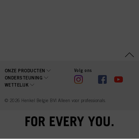
e, Soy Amino Acids,
Wheat Amino Acids,
Serine, Threonine,
Arginine HCl, Dicaprylyl
Carbonate,
Phenoxyethanol, Parfum
(Fragrance), Isopropyl
Myristate,
Behentrimonium Chloride,
Distearoylethyl
Hydroxyethylmonium
Methosulfate, Citric Acid,
Butyrospermum Parkii
(Shea) Butter, Isopropyl
Alcohol,
Volg ons
ONZE PRODUCTEN
Ethylhexylglycerin,
ONDERSTEUNING
Ceteareth-20, Tetramethyl
WETTELIJK
Acetyloctahydronaphthale
nes, Citrus Aurantium Peel
Oil, Limonene, Geraniol,
Benzyl Alcohol, Sodium
© 2026 Henkel Belgie BV| Alleen voor professionals.
Benzoate, Potassium
Sorbate