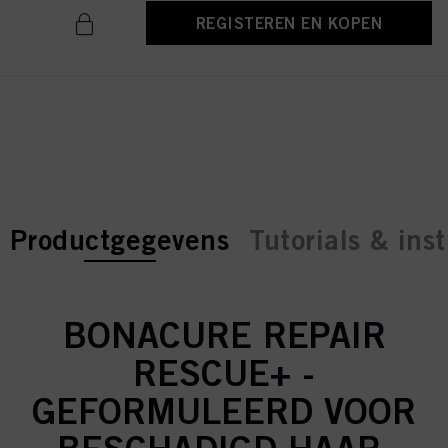
REGISTEREN EN KOPEN
current tab:
current tab:
Productgegevens
Tutorials & inst
BONACURE REPAIR
RESCUE+ -
GEFORMULEERD VOOR