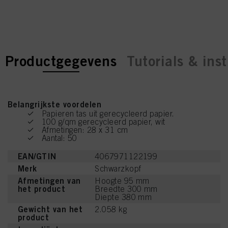
current tab:
current tab:
Productgegevens
Tutorials & inst
Belangrijkste voordelen
Papieren tas uit gerecycleerd papier.
100 g/qm gerecycleerd papier, wit
Afmetingen: 28 x 31 cm
Aantal: 50
EAN/GTIN
4067971122199
Merk
Schwarzkopf
Afmetingen van
Hoogte 95 mm
het product
Breedte 300 mm
Diepte 380 mm
Gewicht van het
2.058 kg
product