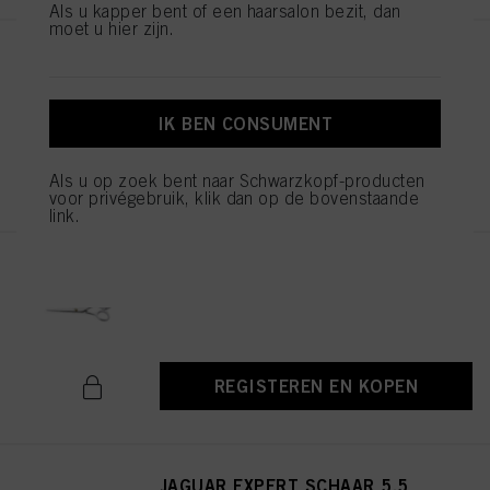
Als u kapper bent of een haarsalon bezit, dan
moet u hier zijn.
Balayage Board L
ID-nr. 2853585
IK BEN CONSUMENT
REGISTEREN EN KOPEN
Als u op zoek bent naar Schwarzkopf-producten
voor privégebruik, klik dan op de bovenstaande
link.
JAGUAR EXPERT SCHAAR 5.5
ID-nr. 1544052
REGISTEREN EN KOPEN
JAGUAR EXPERT SCHAAR 5.5