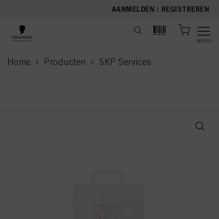
text.skipToContent
text.skipToNavigation
AANMELDEN
|
REGISTREREN
MENU
Home
Producten
SKP Services
current page