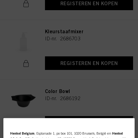
REGISTEREN EN KOPEN
Kleurstaafmixer
ID-nr. 2686703
REGISTEREN EN KOPEN
Color Bowl
ID-nr. 2686192
REGISTEREN EN KOPEN
Henkel Belgium
, Esplanade 1, po box 101, 1020 Brussels, België en
Henkel