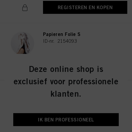
REGISTEREN EN KOPEN
Papieren Folie S
ID-nr. 2154093
REGISTEREN EN KOPEN
Deze online shop is
exclusief voor professionele
Water Spray Fles
klanten.
ID-nr. 2686191
IK BEN PROFESSIONEEL
REGISTEREN EN KOPEN