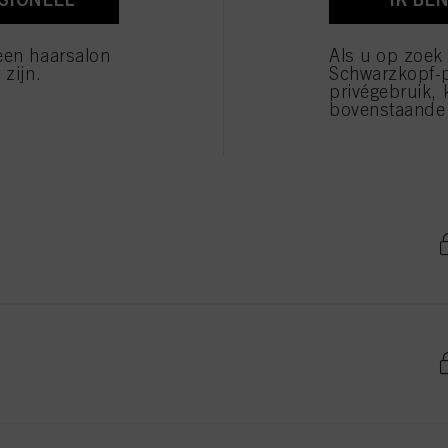
verwerking van uw persoonsgegevens voor alle hierboven vermelde doeleinden. Als u op "Afw
 die technisch noodzakelijk zijn om u deze website aan te kunnen bieden..
een haarsalon
Als u op zoek
 zijn.
Schwarzkopf-
privégebruik, 
bovenstaande 