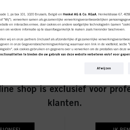
nade 1, po box 101, 1020 Brussels, België en
Henkel AG & Co. KGaA
, Henkelstrasse 67, 405
of "Wij"), verwerken samen als gezamenlijke verwerkingsverantwoordelijken persoonsgegev
bsite en interacties ermee, door cookies en andere soortgelijke technologieën (samen "cooki
iken om verdere informatie op te slaan/toegankelijk te maken zoals hieronder beschreven.
len wij en onze partners (inclusief als afzonderlijke of gezamenlijke verwerkingsverantwoo
geven in onze Gegevensbeschermingsverklaring waarnaar een link in de voettekst, sectie "Co
ologieën", ook cookies gebruiken en gegevens over u verwerken om de prestaties van deze w
unctionaliteiten te bieden die uw gebruik van deze website verbeteren en/of voor gepe
an deze website en uw commerciële interacties met ons (respectievelijk het bedrijf waarvoo
nkopen van onze producten op websites van derden bijhouden, onze informatie over bedrijfs
Afwijzen
over u aanmaken die verrijkt kunnen worden met gegevens die van derden en andere website
en voor gepersonaliseerde marketingdoeleinden, met name om reclame-advertenties weer te 
beeld op basis van uw geïdentificeerde interesses) op deze website en andere (externe) medi
n zijn toegewezen, en om het succes van reclamecampagnes te meten en te optimaliseren.
ine shop is exclusief voor prof
e over de verwerking van uw gegevens in onze Verklaring Gegevensbescherming waarnaar u 
ies, Pixel, Vingerafdrukken en vergelijkbare technologieën"). U kunt uw toestemming te allen
klanten.
 cookies op onze website uit te schakelen onder "Cookie-instellingen" (link in voettekst). Voo
bsite worden gebruikt, met name over hun bewaarperiode, kunt u de gedetailleerde informati
der op "aanpassen" te klikken.
lingen" klikt, kunt u meer informatie vinden over de verwerking van uw gegevens / het gebru
SSIONEEL
eer van de hierboven genoemde doeleinden. Door op "Alles aanvaarden" te klikken, gaat u a
IK BE