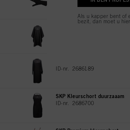
van cookies en met de 
alleen cookies gebruikt
Als u kapper bent of 
bezit, dan moet u hier
SKP Knipmantel duurzaam
ID-nr. 2772441
SKP Kimono duurzaam
ID-nr. 2686189
SKP Kleurschort duurzaaam
ID-nr. 2686700