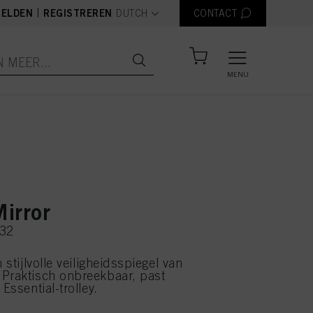
text.language
|
ELDEN
REGISTREREN
DUTCH
CONTACT
MENU
irror
032
n stijlvolle veiligheidsspiegel van
Praktisch onbreekbaar, past
 Essential-trolley.