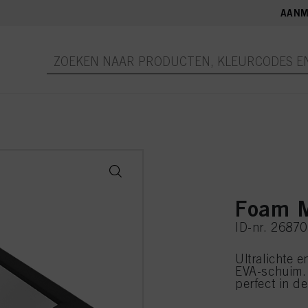
AANM
Foam M
ID-nr. 2687
Ultralichte e
EVA-schuim. 
perfect in de