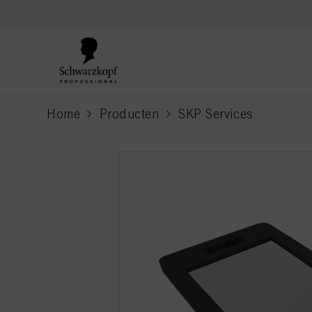
text.skipToContent
text.skipToNavigation
Home
Producten
SKP Services
current page