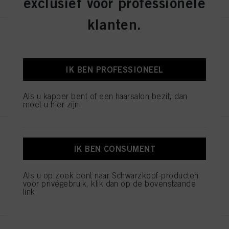
exclusief voor professionele
klanten.
Balayage Board L
ID-nr. 2853585
IK BEN PROFESSIONEEL
REGISTEREN EN KOPEN
Als u kapper bent of een haarsalon bezit, dan
moet u hier zijn.
JAGUAR EXPERT SCHAAR 5.5
ID-nr. 1544052
IK BEN CONSUMENT
Als u op zoek bent naar Schwarzkopf-producten
voor privégebruik, klik dan op de bovenstaande
REGISTEREN EN KOPEN
link.