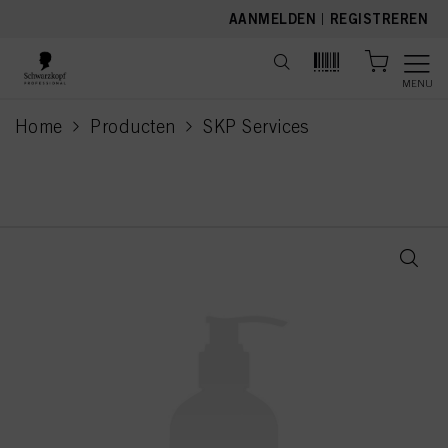
text.skipToContent
text.skipToNavigation
AANMELDEN
|
REGISTREREN
MENU
Home
Producten
SKP Services
current page