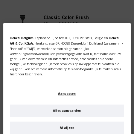
Classic Color Brush
ID-nr. 2686193
Henkel Belgium
, Esplanade 1, po box 101, 1020 Brussels, België en
Henkel
AG & Co. KGaA
, Henkelstrasse 67, 40589 Duesseldorf, Duitsland (gezamenlijk
REGISTEREN EN KOPEN
"Henkel" of "Wij"), verwerken samen als gezamenlijke
verwerkingsverantwoordelijken persoonsgegevens over u, met name over uw
gebruik van deze website en interacties ermee, door cookies en andere
soortgelijke technologieën (samen "cookies") op uw apparaat te plaatsen die
wij gebruiken om verdere informatie op te slaan/toegankelijk te maken zoals
hieronder beschreven.
Color Brush / Comb
ID-nr. 2686194
Met uw toestemming zullen wij en onze partners (inclusief als afzonderlijke of
gezamenlijke verwerkingsverantwoordelijken voor de verwerking zoals
Aanpassen
aangegeven in onze Gegevensbeschermingsverklaring waarnaar een link in
de voettekst, sectie "Cookies, Pixel, Fingerprints en vergelijkbare
technologieën", ook cookies gebruiken en gegevens over u verwerken om de
REGISTEREN EN KOPEN
prestaties van deze website
te meten en te optimaliseren, om u
Alles aanvaarden
functionaliteiten te bieden die uw gebruik van deze website verbeteren
en/of voor gepersonaliseerde marketing
. Wij zullen uw gebruik van deze
website en uw commerciële interacties met ons (respectievelijk het bedrijf
Afwijzen
waarvoor u werkt) analyseren en op basis daarvan uw aankopen van onze
Root Retouch Brush