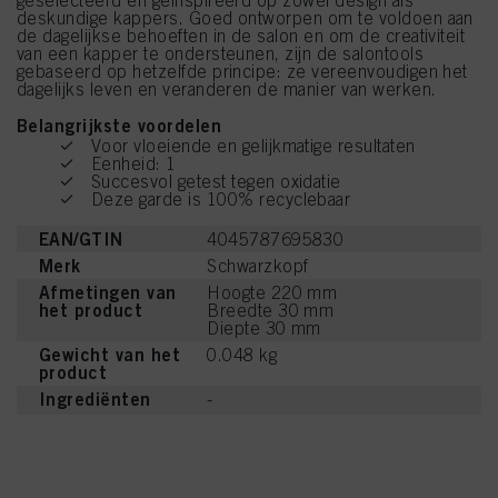
geselecteerd en geïnspireerd op zowel design als
deskundige kappers. Goed ontworpen om te voldoen aan
de dagelijkse behoeften in de salon en om de creativiteit
van een kapper te ondersteunen, zijn de salontools
gebaseerd op hetzelfde principe: ze vereenvoudigen het
dagelijks leven en veranderen de manier van werken.
Belangrijkste voordelen
Voor vloeiende en gelijkmatige resultaten
Eenheid: 1
Succesvol getest tegen oxidatie
Deze garde is 100% recyclebaar
EAN/GTIN
4045787695830
Merk
Schwarzkopf
Afmetingen van
Hoogte 220 mm
het product
Breedte 30 mm
Diepte 30 mm
Gewicht van het
0.048 kg
product
Ingrediënten
-