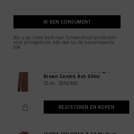
IGORA COLOR10 7-1 Medium
Blonde Cendré 60ml
ID-nr. 3050470
IK BEN CONSUMENT
Als u op zoek bent naar Schwarzkopf-producten
voor privégebruik, klik dan op de bovenstaande
REGISTEREN EN KOPEN
link.
IGORA COLOR10 5-12 Light
Brown Cendré Ash 60ml
ID-nr. 3050465
REGISTEREN EN KOPEN