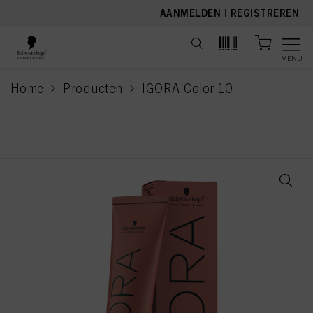
text.skipToContent
text.skipToNavigation
AANMELDEN
|
REGISTREREN
MENU
Home
Producten
IGORA Color 10
current page