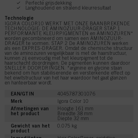
Perfecte grijsdekking
Langhoudend en stralend kleurresultaat
Technologie
IGORA COLOR10 WERKT MET ONZE BAANBREKENDE
TECHNOLOGIE: DE AMINOZUUR-DRAGER STAP 1
PERFORMANTE KLEURPIGMENTEN en AMINOZUREN*
worden gecombineerd om samen een AMINOZUUR-
DRAGER te vormen. STAP 2 De AMINOZUREN werken
als een EXPRES-DRAGER. Omdat de chemische structuur
van de aminozuren vergelijkbaar is met de haarstructuur,
kunnen zij eenvoudig met het kleurpigment tot de
haarschacht doordringen. De pigmenten kunnen daardoor
SNELLER DOORDRINGEN. *arginine en glycine staan
bekend om hun stabiliserende en versterkende effect op
het eiwitstructuur van het haar waardoor het gaat glanzen
en hanteerbaar wordt.
EAN/GTIN
4045787301076
Merk
Igora Color 10
Afmetingen van
Hoogte 161 mm
het product
Breedte 38 mm
Diepte 32 mm
Gewicht van het
0.075 kg
product