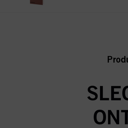
curr
curr
Prod
SLE
ONT