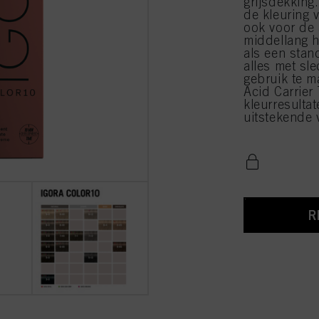
grijsdekking
de kleuring 
ook voor de 
middellang h
als een stan
alles met sl
gebruik te m
Acid Carrier
kleurresulta
uitstekende 
R