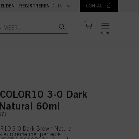
text.language
|
ELDEN
REGISTREREN
DUTCH
CONTACT
MENU
COLOR10 3-0 Dark
Natural 60ml
463
10 3-0 Dark Brown Natural
kleurcrème met perfecte