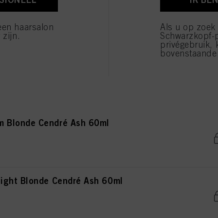
Blonde Cendré 60ml
verwerking van uw persoonsgegevens voor alle hierboven vermelde doeleinden. Als u op "Afw
 die technisch noodzakelijk zijn om u deze website aan te kunnen bieden..
een haarsalon
Als u op zoek
 zijn.
Schwarzkopf-
privégebruik, 
bovenstaande 
rown Cendré Ash 60ml
 Blonde Cendré Ash 60ml
ight Blonde Cendré Ash 60ml