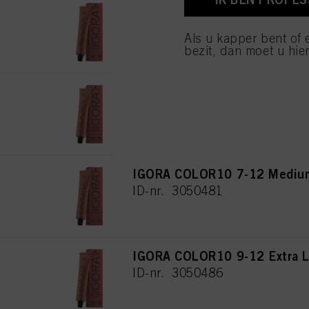
IGORA COLOR10 7-1 Medium 
van cookies en met de 
alleen cookies gebruikt
ID-nr. 3050470
Als u kapper bent of 
bezit, dan moet u hier
IGORA COLOR10 5-12 Light B
ID-nr. 3050465
IGORA COLOR10 7-12 Medium
ID-nr. 3050481
IGORA COLOR10 9-12 Extra L
ID-nr. 3050486