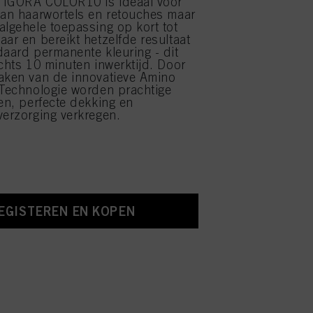
. IGORA COLOR10 is ideaal voor
van haarwortels en retouches maar
algehele toepassing op kort tot
aar en bereikt hetzelfde resultaat
daard permanente kleuring - dit
echts 10 minuten inwerktijd. Door
aken van de innovatieve Amino
 Technologie worden prachtige
ten, perfecte dekking en
verzorging verkregen.
EGISTEREN EN KOPEN