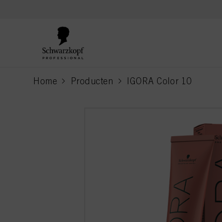
text.skipToContent
text.skipToNavigation
Home
Producten
IGORA Color 10
current page