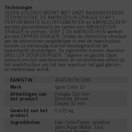
Technologie
IGORA COLOR10 WERKT MET ONZE BAANBREKENDE
TECHNOLOGIE: DE AMINOZUUR-DRAGER STAP 1
PERFORMANTE KLEURPIGMENTEN en AMINOZUREN*
worden gecombineerd om samen een AMINOZUUR-
DRAGER te vormen. STAP 2 De AMINOZUREN werken
als een EXPRES-DRAGER. Omdat de chemische structuur
van de aminozuren vergelijkbaar is met de haarstructuur,
kunnen zij eenvoudig met het kleurpigment tot de
haarschacht doordringen. De pigmenten kunnen daardoor
SNELLER DOORDRINGEN. *arginine en glycine staan
bekend om hun stabiliserende en versterkende effect op
het eiwitstructuur van het haar waardoor het gaat glanzen
en hanteerbaar wordt.
EAN/GTIN
4045787301090
Merk
Igora Color 10
Afmetingen van
Hoogte 161 mm
het product
Breedte 38 mm
Diepte 32 mm
Gewicht van het
0.075 kg
product
Ingrediënten
Hair Color/Toner, oxidative
dyes:Aqua (Water, Eau),
Cetearyl Alcohol,