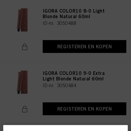
IGORA COLOR10 8-0 Light
Blonde Natural 60ml
ID-nr. 3050488
REGISTEREN EN KOPEN
IGORA COLOR10 9-0 Extra
Light Blonde Natural 60ml
ID-nr. 3050484
REGISTEREN EN KOPEN