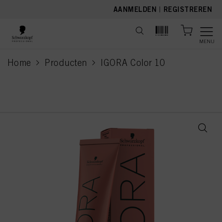
text.skipToContent
text.skipToNavigation
AANMELDEN
|
REGISTREREN
MENU
Home
Producten
IGORA Color 10
current page