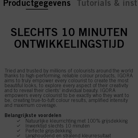
current tab:
current tab:
Productgegevens
Tutorials & inst
SLECHTS 10 MINUTEN
ONTWIKKELINGSTIJD
Tried and trusted by millions of colourists around the world
thanks to high-performing, reliable colour products, IGORA
aims to truly empower every colourist to create the most
beautiful looks, to explore every aspect of their creativity
and to reveal their clients' individual beauty. IGORA
empowers every colourist to be exactly who they want to
be, creating true-to-tuft colour results, amplified intensity
and maximum coverage.
Belangrijkste voordelen
Natuurlijke kleurrichting met 100% grijsdekking
Inwerktijd slechts 10 minuten
Perfecte grijsdekking
Langhoudend en stralend kleurresultaat