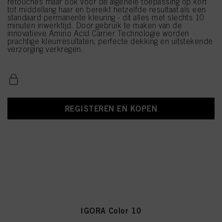
retouches maar ook voor de algehele toepassing op kort
tot middellang haar en bereikt hetzelfde resultaat als een
standaard permanente kleuring - dit alles met slechts 10
minuten inwerktijd. Door gebruik te maken van de
innovatieve Amino Acid Carrier Technologie worden
prachtige kleurresultaten, perfecte dekking en uitstekende
verzorging verkregen.
REGISTEREN EN KOPEN
IGORA Color 10