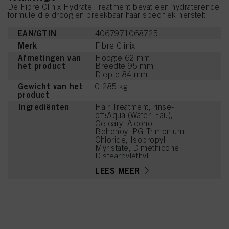
De Fibre Clinix Hydrate Treatment bevat een hydraterende
formule die droog en breekbaar haar specifiek herstelt.
EAN/GTIN
4067971068725
Merk
Fibre Clinix
Afmetingen van
Hoogte 62 mm
het product
Breedte 95 mm
Diepte 84 mm
Gewicht van het
0.285 kg
product
Ingrediënten
Hair Treatment, rinse-
off:Aqua (Water, Eau),
Cetearyl Alcohol,
Behenoyl PG-Trimonium
Chloride, Isopropyl
Myristate, Dimethicone,
Distearoylethyl
Hydroxyethylmonium
LEES MEER
Methosulfate,
Hydroxypropylgluconamid
e,
Hydroxypropylammonium
Gluconate, Guar
Hydroxypropyltrimonium
Chloride, Magnesium