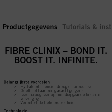
current tab:
current tab:
Productgegevens
Tutorials & inst
FIBRE CLINIX – BOND IT.
BOOST IT. INFINITE.
Belangrijkste voordelen
Hydrateert intensief droog en broos haar
Geeft het haar een glasachtige glans
Laadt droog haar op met diepgaande kracht en
verzorging
Verbetert de beheersbaarheid
Technologie