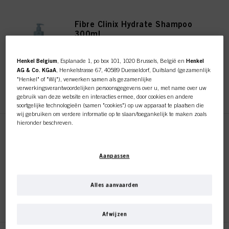
Fibre Clinix Hydrate Shampoo
300ml
ID-nr. 3063130
Henkel Belgium
, Esplanade 1, po box 101, 1020 Brussels, België en
Henkel
AG & Co. KGaA
, Henkelstrasse 67, 40589 Duesseldorf, Duitsland (gezamenlijk
"Henkel" of "Wij"), verwerken samen als gezamenlijke
REGISTEREN EN KOPEN
verwerkingsverantwoordelijken persoonsgegevens over u, met name over uw
gebruik van deze website en interacties ermee, door cookies en andere
soortgelijke technologieën (samen "cookies") op uw apparaat te plaatsen die
wij gebruiken om verdere informatie op te slaan/toegankelijk te maken zoals
hieronder beschreven.
Fibre Clinix Hydrate Shampoo
Met uw toestemming zullen wij en onze partners (inclusief als afzonderlijke of
1000ml
gezamenlijke verwerkingsverantwoordelijken voor de verwerking zoals
ID-nr. 3056723
Aanpassen
aangegeven in onze Gegevensbeschermingsverklaring waarnaar een link in
de voettekst, sectie "Cookies, Pixel, Fingerprints en vergelijkbare
technologieën", ook cookies gebruiken en gegevens over u verwerken om de
prestaties van deze website
te meten en te optimaliseren, om u
Alles aanvaarden
functionaliteiten te bieden die uw gebruik van deze website verbeteren
REGISTEREN EN KOPEN
Deze online shop is
en/of voor gepersonaliseerde marketing
. Wij zullen uw gebruik van deze
website en uw commerciële interacties met ons (respectievelijk het bedrijf
Afwijzen
waarvoor u werkt) analyseren en op basis daarvan uw aankopen van onze
exclusief voor professionele
producten op websites van derden bijhouden, onze informatie over