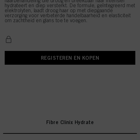
haarbehandeling die droog en breekbaar haar intensief
hydrateert en diep versterkt. De formule, geïntegreerd met
elektrolyten, laadt droog haar op met diepgaande
verzorging voor verbeterde handelbaarheid en elasticiteit
om zachtheid en glans toe te voegen.
REGISTEREN EN KOPEN
Fibre Clinix Hydrate