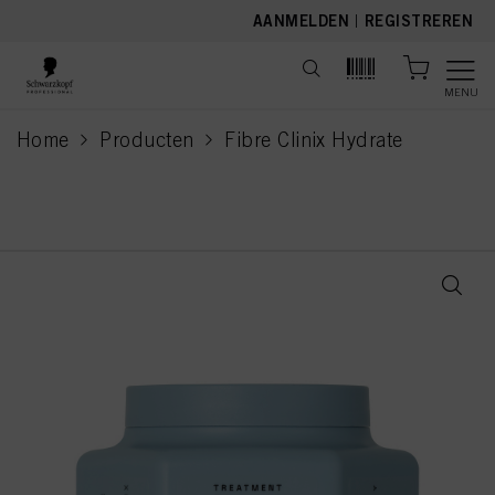
text.skipToContent
text.skipToNavigation
AANMELDEN
|
REGISTREREN
MENU
Home
Producten
Fibre Clinix Hydrate
current page