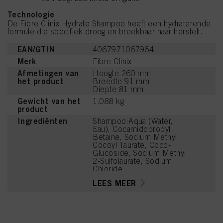
Technologie
De Fibre Clinix Hydrate Shampoo heeft een hydraterende
formule die specifiek droog en breekbaar haar herstelt.
EAN/GTIN
4067971067964
Merk
Fibre Clinix
Afmetingen van
Hoogte 260 mm
het product
Breedte 91 mm
Diepte 81 mm
Gewicht van het
1.088 kg
product
Ingrediënten
Shampoo:Aqua (Water,
Eau), Cocamidopropyl
Betaine, Sodium Methyl
Cocoyl Taurate, Coco-
Glucoside, Sodium Methyl
2-Sulfolaurate, Sodium
Chloride,
Hydroxypropylgluconamid
LEES MEER
e,
Hydroxypropylammonium
Gluconate, Calcium
Chloride, Magnesium
Chloride, Dimethylsilanol