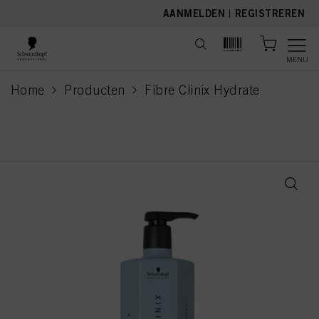
text.skipToContent
text.skipToNavigation
AANMELDEN
|
REGISTREREN
MENU
Home
Producten
Fibre Clinix Hydrate
current page