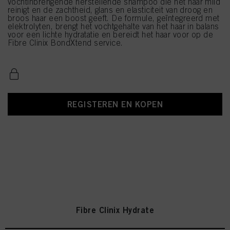
vochtinbrengende herstellende shampoo die het haar mild
reinigt en de zachtheid, glans en elasticiteit van droog en
broos haar een boost geeft. De formule, geïntegreerd met
elektrolyten, brengt het vochtgehalte van het haar in balans
voor een lichte hydratatie en bereidt het haar voor op de
Fibre Clinix BondXtend service.
REGISTEREN EN KOPEN
Fibre Clinix Hydrate