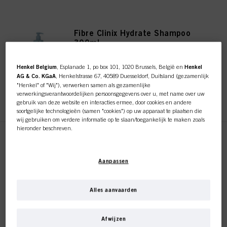
Fibre Clinix Hydrate Shampoo
300ml
ID-nr. 3063130
Henkel Belgium
, Esplanade 1, po box 101, 1020 Brussels, België en
Henkel
AG & Co. KGaA
, Henkelstrasse 67, 40589 Duesseldorf, Duitsland (gezamenlijk
"Henkel" of "Wij"), verwerken samen als gezamenlijke
REGISTEREN EN KOPEN
verwerkingsverantwoordelijken persoonsgegevens over u, met name over uw
gebruik van deze website en interacties ermee, door cookies en andere
soortgelijke technologieën (samen "cookies") op uw apparaat te plaatsen die
wij gebruiken om verdere informatie op te slaan/toegankelijk te maken zoals
hieronder beschreven.
Fibre Clinix Hydrate Shampoo
Met uw toestemming zullen wij en onze partners (inclusief als afzonderlijke of
1000ml
gezamenlijke verwerkingsverantwoordelijken voor de verwerking zoals
Aanpassen
ID-nr. 3056723
aangegeven in onze Gegevensbeschermingsverklaring waarnaar een link in
de voettekst, sectie "Cookies, Pixel, Fingerprints en vergelijkbare
technologieën", ook cookies gebruiken en gegevens over u verwerken om de
prestaties van deze website
te meten en te optimaliseren, om u
Alles aanvaarden
functionaliteiten te bieden die uw gebruik van deze website verbeteren
REGISTEREN EN KOPEN
en/of voor gepersonaliseerde marketing
. Wij zullen uw gebruik van deze
Deze online shop is
website en uw commerciële interacties met ons (respectievelijk het bedrijf
Afwijzen
waarvoor u werkt) analyseren en op basis daarvan uw aankopen van onze