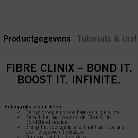
current tab:
current tab:
Productgegevens
Tutorials & inst
FIBRE CLINIX – BOND IT.
BOOST IT. INFINITE.
Belangrijkste voordelen
Reinigt droog en broos haar op milde wijze
Bereidt het haar voor op de Fibre Clinix
BondXtend service
Brengt het vochtgehalte van het haar in balans
voor lichtgewicht hydratatie
Verhoogt zachtheid en glans