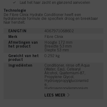
Laat het haar zacht en glanzend aanvoelen
Technologie
De Fibre Clinix Hydrate Conditioner heeft een
hydraterende formule die specifiek droog en breekbaar
haar herstelt.
EAN/GTIN
4067971068602
Merk
Fibre Clinix
Afmetingen van
Hoogte 172 mm
het product
Breedte 53 mm
Diepte 53 mm
Gewicht van het
0.292 kg
product
Ingrediënten
Conditioner, rinse off:Aqua
(Water, Eau), Cetearyl
Alcohol, Quaternium-87,
Propylene Glycol,
Hydroxypropylgluconamid
e,
Hydroxypropylammonium
Gluconate, Guar
LEES MEER
Hydroxypropyltrimonium
Chloride, Magnesium
Chloride, Calcium