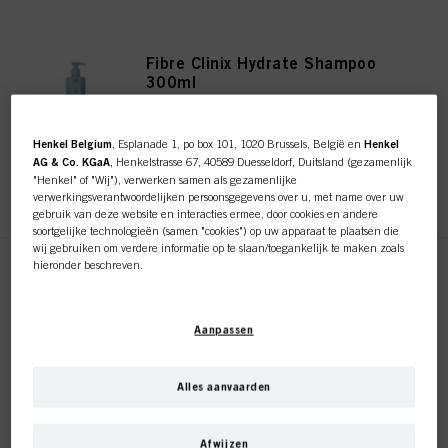
Fibre Clinix Hydrate Shampoo
300ml
ID-nr. 3063130
Henkel Belgium
, Esplanade 1, po box 101, 1020 Brussels, België en
Henkel
AG & Co. KGaA
, Henkelstrasse 67, 40589 Duesseldorf, Duitsland (gezamenlijk
"Henkel" of "Wij"), verwerken samen als gezamenlijke
REGISTEREN EN KOPEN
verwerkingsverantwoordelijken persoonsgegevens over u, met name over uw
gebruik van deze website en interacties ermee, door cookies en andere
soortgelijke technologieën (samen "cookies") op uw apparaat te plaatsen die
wij gebruiken om verdere informatie op te slaan/toegankelijk te maken zoals
hieronder beschreven.
Fibre Clinix Hydrate Shampoo
1000ml
Met uw toestemming zullen wij en onze partners (inclusief als afzonderlijke of
gezamenlijke verwerkingsverantwoordelijken voor de verwerking zoals
ID-nr. 3056723
Aanpassen
aangegeven in onze Gegevensbeschermingsverklaring waarnaar een link in
de voettekst, sectie "Cookies, Pixel, Fingerprints en vergelijkbare
technologieën", ook cookies gebruiken en gegevens over u verwerken om de
prestaties van deze website
te meten en te optimaliseren, om u
Alles aanvaarden
REGISTEREN EN KOPEN
functionaliteiten te bieden die uw gebruik van deze website verbeteren
en/of voor gepersonaliseerde marketing
. Wij zullen uw gebruik van deze
Deze online shop is
website en uw commerciële interacties met ons (respectievelijk het bedrijf
Afwijzen