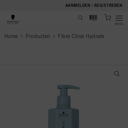
text.skipToContent
text.skipToNavigation
AANMELDEN
|
REGISTREREN
MENU
Home
Producten
Fibre Clinix Hydrate
current page