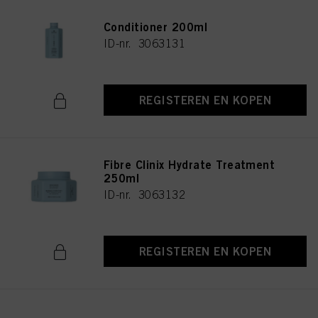
doeleinden. Als u op "Afwijzen" klikt, worden alleen cookies gebruikt die
Fibre Clinix Hydrate Spray
technisch noodzakelijk zijn om u deze website aan te kunnen bieden..
Conditioner 200ml
ID-nr. 3063131
REGISTEREN EN KOPEN
Fibre Clinix Hydrate Treatment
250ml
ID-nr. 3063132
REGISTEREN EN KOPEN