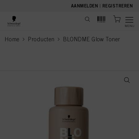
text.skipToContent
text.skipToNavigation
AANMELDEN
|
REGISTREREN
MENU
Home
Producten
BLONDME Glow Toner
current page