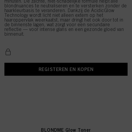
minuten. De zachte, niet-schadelijke formule helpt alle
blondnuances te neutraliseren en te versterken zonder de
haarkleurbasis te veranderen. Dankzij de AcidicGlow
Technology wordt licht niet alleen extern op het
haaroppervlak weerkaatst, maar dringt het ook door tot in
de binnenste lagen, wat zorgt voor een secundaire
reflectie — voor intense glans en een gezonde gloed van
binnenuit.
REGISTEREN EN KOPEN
BLONDME Glow Toner