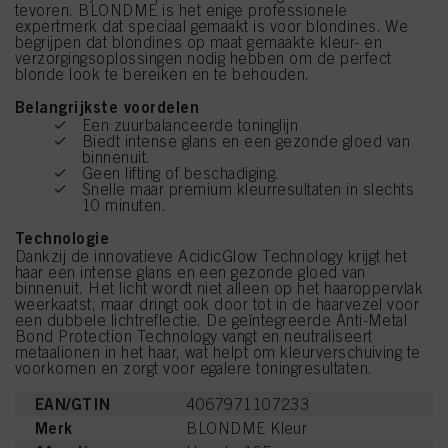
tevoren. BLONDME is het enige professionele
expertmerk dat speciaal gemaakt is voor blondines. We
begrijpen dat blondines op maat gemaakte kleur- en
verzorgingsoplossingen nodig hebben om de perfect
blonde look te bereiken en te behouden.
Belangrijkste voordelen
Een zuurbalanceerde toninglijn
Biedt intense glans en een gezonde gloed van
binnenuit.
Geen lifting of beschadiging.
Snelle maar premium kleurresultaten in slechts
10 minuten.
Technologie
Dankzij de innovatieve AcidicGlow Technology krijgt het
haar een intense glans en een gezonde gloed van
binnenuit. Het licht wordt niet alleen op het haaroppervlak
weerkaatst, maar dringt ook door tot in de haarvezel voor
een dubbele lichtreflectie. De geïntegreerde Anti-Metal
Bond Protection Technology vangt en neutraliseert
metaalionen in het haar, wat helpt om kleurverschuiving te
voorkomen en zorgt voor egalere toningresultaten.
EAN/GTIN
4067971107233
Merk
BLONDME Kleur