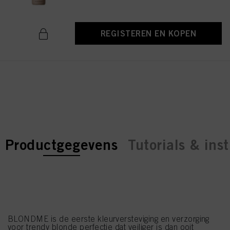
REGISTEREN EN KOPEN
current tab:
current tab:
Productgegevens
Tutorials & inst
BLONDME is de eerste kleurversteviging en verzorging
voor trendy blonde perfectie dat veiliger is dan ooit