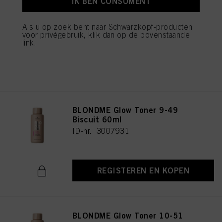
IK BEN CONSUMENT
BLONDME Glow Toner 8-46
Hazelnut 60ml
ID-nr. 3007932
Als u op zoek bent naar Schwarzkopf-producten
voor privégebruik, klik dan op de bovenstaande
link.
REGISTEREN EN KOPEN
BLONDME Glow Toner 9-49
Biscuit 60ml
ID-nr. 3007931
REGISTEREN EN KOPEN
BLONDME Glow Toner 10-51