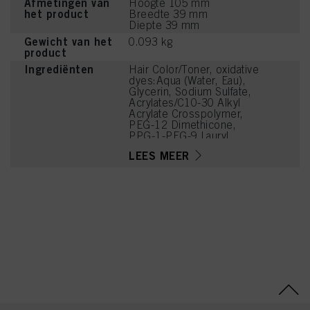
Afmetingen van
Hoogte 105 mm
het product
Breedte 39 mm
Diepte 39 mm
Gewicht van het
0.093 kg
product
Ingrediënten
Hair Color/Toner, oxidative
dyes:Aqua (Water, Eau),
Glycerin, Sodium Sulfate,
Acrylates/C10-30 Alkyl
Acrylate Crosspolymer,
PEG-12 Dimethicone,
PPG-1-PEG-9 Lauryl
Glycol Ether,
LEES MEER
Phenoxyethanol,
Potassium Hydroxide,
Coco-Glucoside, Sodium
Sulfite, Parfum
(Fragrance),
Caprylyl/Capryl Glucoside,
Disodium Phosphate,
Glycine, Arginine, Lysine
HCl, Succinic Acid,
Trisodium
Ethylenediamine
Disuccinate, Toluene-2,5-
Diamine Sulfate,
Tetramethyl