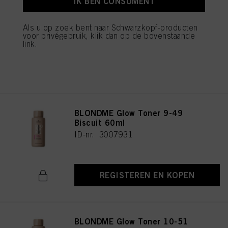
IK BEN CONSUMENT
BLONDME Glow Toner 8-46
Hazelnut 60ml
ID-nr. 3007932
Als u op zoek bent naar Schwarzkopf-producten
voor privégebruik, klik dan op de bovenstaande
link.
REGISTEREN EN KOPEN
BLONDME Glow Toner 9-49
Biscuit 60ml
ID-nr. 3007931
REGISTEREN EN KOPEN
BLONDME Glow Toner 10-51