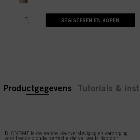
REGISTEREN EN KOPEN
current tab:
current tab:
Productgegevens
Tutorials & inst
BLONDME is de eerste kleurversteviging en verzorging
voor trendy blonde perfectie dat veiliger is dan ooit