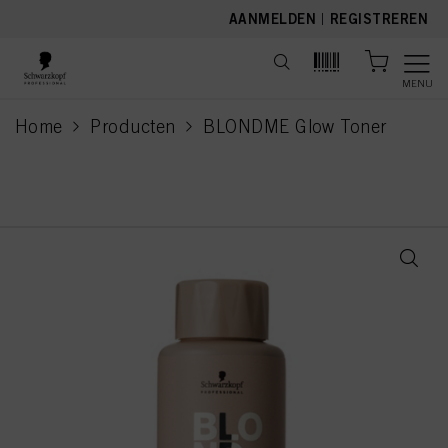
text.skipToContent
text.skipToNavigation
AANMELDEN
|
REGISTREREN
MENU
Home
Producten
BLONDME Glow Toner
current page