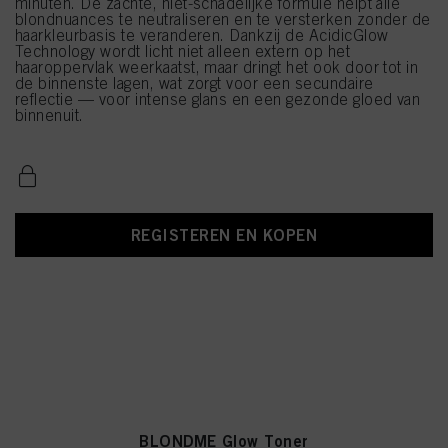
minuten. De zachte, niet-schadelijke formule helpt alle
blondnuances te neutraliseren en te versterken zonder de
haarkleurbasis te veranderen. Dankzij de AcidicGlow
Technology wordt licht niet alleen extern op het
haaroppervlak weerkaatst, maar dringt het ook door tot in
de binnenste lagen, wat zorgt voor een secundaire
reflectie — voor intense glans en een gezonde gloed van
binnenuit.
REGISTEREN EN KOPEN
BLONDME Glow Toner