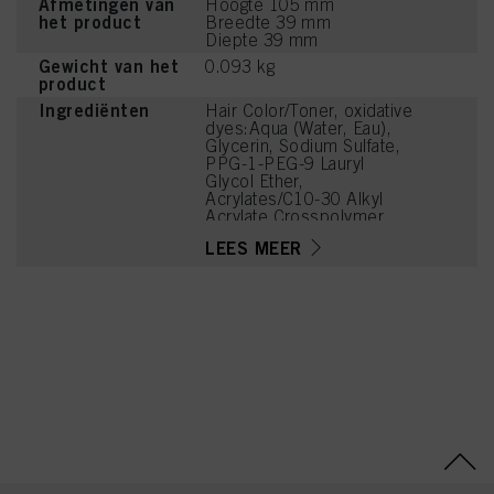
Afmetingen van
Hoogte 105 mm
het product
Breedte 39 mm
Diepte 39 mm
Gewicht van het
0.093 kg
product
Ingrediënten
Hair Color/Toner, oxidative
dyes:Aqua (Water, Eau),
Glycerin, Sodium Sulfate,
PPG-1-PEG-9 Lauryl
Glycol Ether,
Acrylates/C10-30 Alkyl
Acrylate Crosspolymer,
PEG-12 Dimethicone,
LEES MEER
Phenoxyethanol,
Potassium Hydroxide,
Coco-Glucoside, Parfum
(Fragrance),
Caprylyl/Capryl Glucoside,
Disodium Phosphate,
Glycine, Arginine, Lysine
HCl, Succinic Acid,
Trisodium
Ethylenediamine
Disuccinate, Tetramethyl
Acetyloctahydronaphthale
nes, Geraniol, Sodium
Hyaluronate