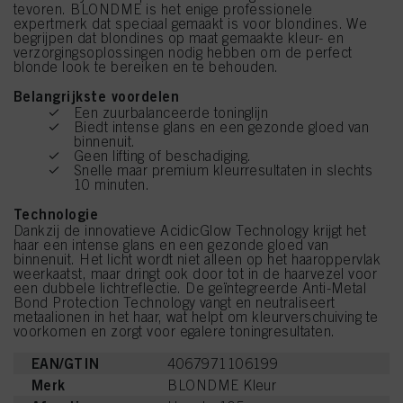
tevoren. BLONDME is het enige professionele
expertmerk dat speciaal gemaakt is voor blondines. We
begrijpen dat blondines op maat gemaakte kleur- en
verzorgingsoplossingen nodig hebben om de perfect
blonde look te bereiken en te behouden.
Belangrijkste voordelen
Een zuurbalanceerde toninglijn
Biedt intense glans en een gezonde gloed van
binnenuit.
Geen lifting of beschadiging.
Snelle maar premium kleurresultaten in slechts
10 minuten.
Technologie
Dankzij de innovatieve AcidicGlow Technology krijgt het
haar een intense glans en een gezonde gloed van
binnenuit. Het licht wordt niet alleen op het haaroppervlak
weerkaatst, maar dringt ook door tot in de haarvezel voor
een dubbele lichtreflectie. De geïntegreerde Anti-Metal
Bond Protection Technology vangt en neutraliseert
metaalionen in het haar, wat helpt om kleurverschuiving te
voorkomen en zorgt voor egalere toningresultaten.
EAN/GTIN
4067971106199
Merk
BLONDME Kleur