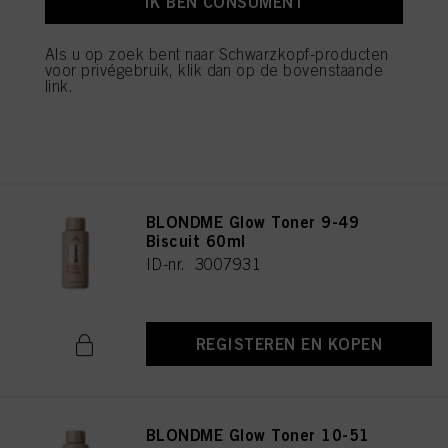
IK BEN CONSUMENT
BLONDME Glow Toner 8-46
Hazelnut 60ml
ID-nr. 3007932
Als u op zoek bent naar Schwarzkopf-producten
voor privégebruik, klik dan op de bovenstaande
link.
REGISTEREN EN KOPEN
BLONDME Glow Toner 9-49
Biscuit 60ml
ID-nr. 3007931
REGISTEREN EN KOPEN
BLONDME Glow Toner 10-51