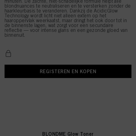
minuten. De zachte, niet-schadelijke formule helpt alle
blondnuances te neutraliseren en te versterken zonder de
haarkleurbasis te veranderen. Dankzij de AcidicGlow
Technology wordt licht niet alleen extern op het
haaroppervlak weerkaatst, maar dringt het ook door tot in
de binnenste lagen, wat zorgt voor een secundaire
reflectie — voor intense glans en een gezonde gloed van
binnenuit.
REGISTEREN EN KOPEN
BLONDME Glow Toner