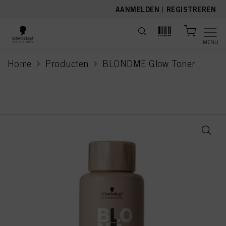
text.skipToContent
text.skipToNavigation
AANMELDEN
|
REGISTREREN
MENU
Home
Producten
BLONDME Glow Toner
current page