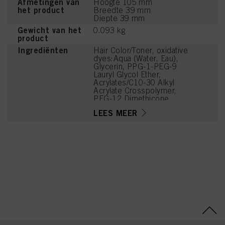
Afmetingen van
Hoogte 105 mm
het product
Breedte 39 mm
Diepte 39 mm
Gewicht van het
0.093 kg
product
Ingrediënten
Hair Color/Toner, oxidative
dyes:Aqua (Water, Eau),
Glycerin, PPG-1-PEG-9
Lauryl Glycol Ether,
Acrylates/C10-30 Alkyl
Acrylate Crosspolymer,
PEG-12 Dimethicone,
Potassium Hydroxide,
LEES MEER
Phenoxyethanol, Sodium
Sulfate, Toluene-2,5-
Diamine Sulfate, Coco-
Glucoside, Sodium Sulfite,
Parfum (Fragrance), 2-
Methylresorcinol,
Caprylyl/Capryl Glucoside,
Disodium Phosphate,
Glycine, Arginine, Lysine
HCl, Succinic Acid,
Trisodium
Ethylenediamine
Disuccinate, m-
Aminophenol, Tetramethyl