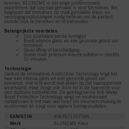
tevoren. BLONDME is het enige professionele
expertmerk dat speciaal gemaakt is voor blondines. We
begrijpen dat blondines op maat gemaakte kleur- en
verzorgingsoplossingen nodig hebben om de perfect
blonde look te bereiken en te behouden.
Belangrijkste voordelen
Een zuurbalanceerde toninglijn
Biedt intense glans en een gezonde gloed van
binnenuit.
Geen lifting of beschadiging.
Snelle maar premium kleurresultaten in slechts
10 minuten.
Technologie
Dankzij de innovatieve AcidicGlow Technology krijgt het
haar een intense glans en een gezonde gloed van
binnenuit. Het licht wordt niet alleen op het haaroppervlak
weerkaatst, maar dringt ook door tot in de haarvezel voor
een dubbele lichtreflectie. De geïntegreerde Anti-Metal
Bond Protection Technology vangt en neutraliseert
metaalionen in het haar, wat helpt om kleurverschuiving te
voorkomen en zorgt voor egalere toningresultaten.
EAN/GTIN
4067971107196
Merk
BLONDME Kleur