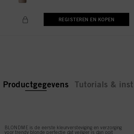
REGISTEREN EN KOPEN
current tab:
current tab:
Productgegevens
Tutorials & inst
BLONDME is de eerste kleurversteviging en verzorging
voor trendy blonde perfectie dat veiliger is dan ooit