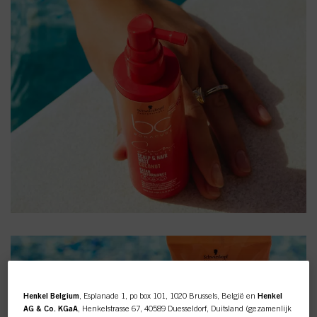
Henkel Belgium
, Esplanade 1, po box 101, 1020 Brussels, België en
Henkel
AG & Co. KGaA
, Henkelstrasse 67, 40589 Duesseldorf, Duitsland (gezamenlijk