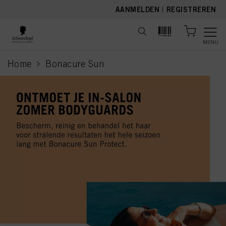
text.skipToContent
text.skipToNavigation
AANMELDEN
|
REGISTREREN
MENU
Home
Bonacure Sun
current page