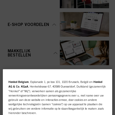
E-SHOP VOORDELEN
MAKKELIJK
BESTELLEN
Henkel Belgium
, Esplanade 1, po box 101, 1020 Brussels, België en
Henkel
AG & Co. KGaA
, Henkelstrasse 67, 40589 Duesseldorf, Duitsland (gezamenlijk
"Henkel" of "Wij"), verwerken samen als gezamenlijke
TOP CATEGORY
verwerkingsverantwoordelijken persoonsgegevens over u, met name over uw
gebruik van deze website en interacties ermee, door cookies en andere
OVERZICHT
soortgelijke technologieën (samen "cookies") op uw apparaat te plaatsen die
wij gebruiken om verdere informatie op te slaan/toegankelijk te maken zoals
hieronder beschreven.