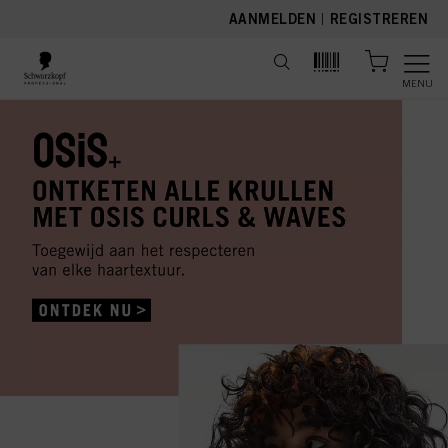
text.skipToContent
text.skipToNavigation
AANMELDEN
|
REGISTREREN
MENU