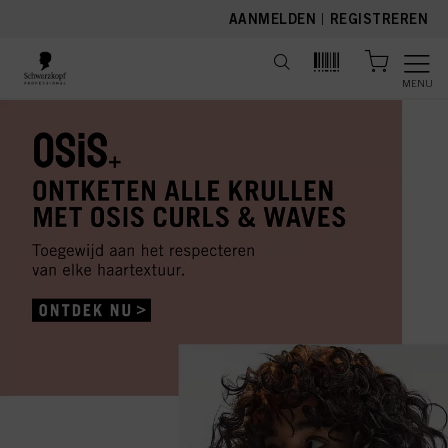
text.skipToContent
text.skipToNavigation
AANMELDEN
|
REGISTREREN
MENU