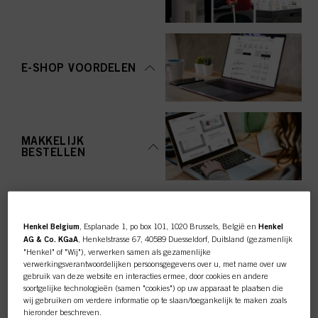
E-SHOP VOORDELEN
MAKKELIJK
BESTELLEN
Henkel Belgium
, Esplanade 1, po box 101, 1020 Brussels, België en
Henkel
AG & Co. KGaA
, Henkelstrasse 67, 40589 Duesseldorf, Duitsland (gezamenlijk
"Henkel" of "Wij"), verwerken samen als gezamenlijke
TOP CATEGORY
verwerkingsverantwoordelijken persoonsgegevens over u, met name over uw
gebruik van deze website en interacties ermee, door cookies en andere
OVERZICHT
soortgelijke technologieën (samen "cookies") op uw apparaat te plaatsen die
wij gebruiken om verdere informatie op te slaan/toegankelijk te maken zoals
hieronder beschreven.