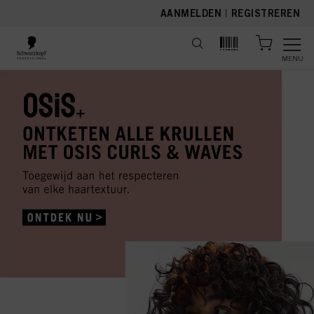
text.skipToContent
text.skipToNavigation
AANMELDEN
|
REGISTREREN
MENU