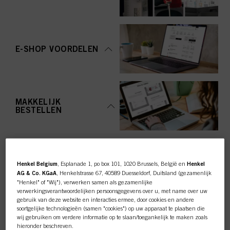
E-SHOP VOORDELEN
MAKKELIJK
BESTELLEN
Henkel Belgium
, Esplanade 1, po box 101, 1020 Brussels, België en
Henkel
AG & Co. KGaA
, Henkelstrasse 67, 40589 Duesseldorf, Duitsland (gezamenlijk
"Henkel" of "Wij"), verwerken samen als gezamenlijke
TOP CATEGORY
verwerkingsverantwoordelijken persoonsgegevens over u, met name over uw
gebruik van deze website en interacties ermee, door cookies en andere
OVERZICHT
soortgelijke technologieën (samen "cookies") op uw apparaat te plaatsen die
wij gebruiken om verdere informatie op te slaan/toegankelijk te maken zoals
hieronder beschreven.