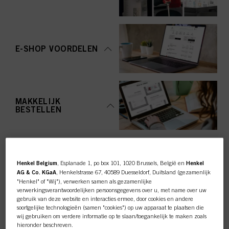
E-SHOP VOORDELEN
MAKKELIJK
BESTELLEN
Henkel Belgium
, Esplanade 1, po box 101, 1020 Brussels, België en
Henkel
AG & Co. KGaA
, Henkelstrasse 67, 40589 Duesseldorf, Duitsland (gezamenlijk
"Henkel" of "Wij"), verwerken samen als gezamenlijke
TOP CATEGORY
verwerkingsverantwoordelijken persoonsgegevens over u, met name over uw
gebruik van deze website en interacties ermee, door cookies en andere
OVERZICHT
soortgelijke technologieën (samen "cookies") op uw apparaat te plaatsen die
wij gebruiken om verdere informatie op te slaan/toegankelijk te maken zoals
hieronder beschreven.