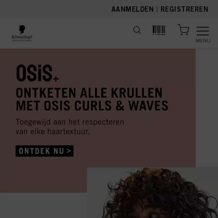
text.skipToContent
text.skipToNavigation
AANMELDEN
|
REGISTREREN
MENU