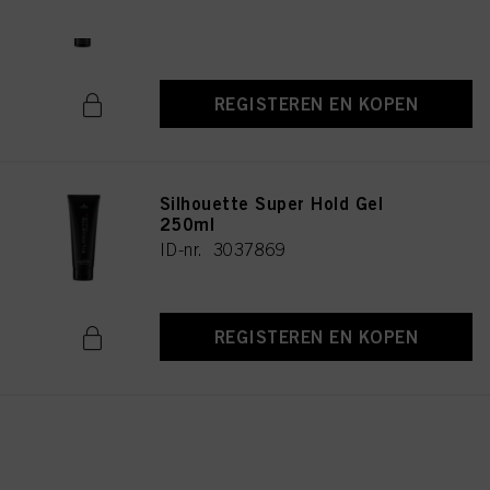
doeleinden. Als u op "Afwijzen" klikt, worden alleen cookies gebruikt die
ID-nr. 3075302
technisch noodzakelijk zijn om u deze website aan te kunnen bieden..
REGISTEREN EN KOPEN
Silhouette Super Hold Gel
250ml
ID-nr. 3037869
REGISTEREN EN KOPEN