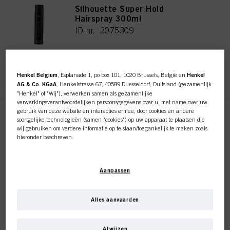
Silhouette Super Hold
Hairspray 300ml
ID-nr. 3075309
REGISTEREN EN KOPEN
Henkel Belgium
, Esplanade 1, po box 101, 1020 Brussels, België en
Henkel
AG & Co. KGaA
, Henkelstrasse 67, 40589 Duesseldorf, Duitsland (gezamenlijk
"Henkel" of "Wij"), verwerken samen als gezamenlijke
verwerkingsverantwoordelijken persoonsgegevens over u, met name over uw
gebruik van deze website en interacties ermee, door cookies en andere
Silhouette Super Hold
soortgelijke technologieën (samen "cookies") op uw apparaat te plaatsen die
Hairspray 500ml
wij gebruiken om verdere informatie op te slaan/toegankelijk te maken zoals
hieronder beschreven.
ID-nr. 3075310
Met uw toestemming zullen wij en onze partners (inclusief als afzonderlijke of
gezamenlijke verwerkingsverantwoordelijken voor de verwerking zoals
Aanpassen
aangegeven in onze Gegevensbeschermingsverklaring waarnaar een link in
REGISTEREN EN KOPEN
de voettekst, sectie "Cookies, Pixel, Fingerprints en vergelijkbare
technologieën", ook cookies gebruiken en gegevens over u verwerken om de
prestaties van deze website
te meten en te optimaliseren, om u
Alles aanvaarden
functionaliteiten te bieden die uw gebruik van deze website verbeteren
en/of voor gepersonaliseerde marketing
. Wij zullen uw gebruik van deze
Deze online shop is
website en uw commerciële interacties met ons (respectievelijk het bedrijf
Silhouette Super Hold
Afwijzen