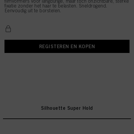
filmvormers voor langdurige, maar toch onzichtbare, sterke
fixatie zonder het haar te belasten. Sneldrogend.
Eenvoudig uit te borstelen.
REGISTEREN EN KOPEN
Silhouette Super Hold