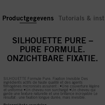
current tab:
current tab:
Productgegevens
Tutorials & inst
SILHOUETTE PURE –
PURE FORMULE.
ONZICHTBARE FIXATIE.
SILHOUETTE Formule Pure. Fixation Invisible Des
ingrédients actifs de haute qualité et des agents
filmogènes micronisés assurent : •Une couverture légère
et uniforme •Un cheveu non surchargé •Un cheveu qui
garde une texture naturelle et une brillance incroyable Le
résultat : une fixation longue durée, mais invisible.