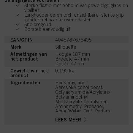
Belangrijkste voordelen
Sterke fixatie met behoud van geweldige glans en
vitaliteit.
Langhoudende en toch onzichtbare, sterke grip
zonder het haar te overbelasten
Sneldrogend
Borstelt eenvoudig uit
EAN/GTIN
4045787675405
Merk
Silhouette
Afmetingen van
Hoogte 187 mm
het product
Breedte 47 mm
Diepte 47 mm
Gewicht van het
0.190 kg
product
Ingrediënten
Hairspray, non-
Aerosol:Alcohol denat.,
Octylacrylamide/Acrylates/
Butylaminoethyl
Methacrylate Copolymer,
Aminomethyl Propanol,
Aqua (Water, Eau), Parfum
(Fragrance), Benzoic
LEES MEER
Acid, Linalool, Acetyl
Cedrene, Tetramethyl
Acetyloctahydronaphthale