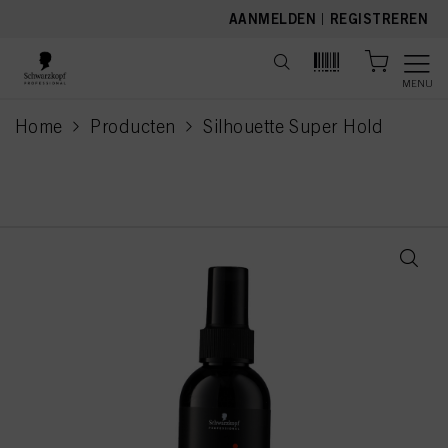
text.skipToContent
text.skipToNavigation
AANMELDEN
|
REGISTREREN
MENU
Home
Producten
Silhouette Super Hold
current page