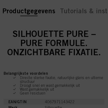
current tab:
current tab:
Productgegevens
Tutorials & inst
SILHOUETTE PURE –
PURE FORMULE.
ONZICHTBARE FIXATIE.
Belangrijkste voordelen
Directe sterke fixatie, natuurlijke glans en ultieme
structuur
Droogt snel en wast gemakkelijk uit
Wast gemakkelijk uit
Geen residuen
EAN/GTIN
4067971143422
Merk
Silhouette