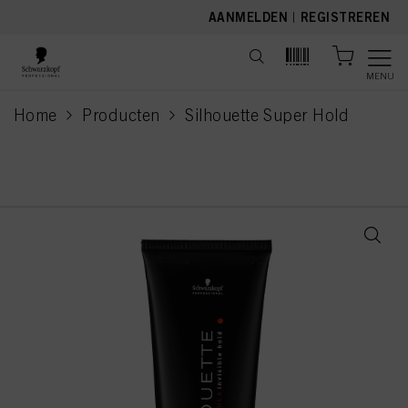
text.skipToContent
text.skipToNavigation
AANMELDEN
|
REGISTREREN
MENU
Home
Producten
Silhouette Super Hold
current page