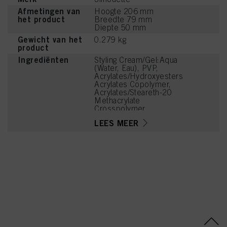
Afmetingen van
Hoogte 206 mm
het product
Breedte 79 mm
Diepte 50 mm
Gewicht van het
0.279 kg
product
Ingrediënten
Styling Cream/Gel:Aqua
(Water, Eau), PVP,
Acrylates/Hydroxyesters
Acrylates Copolymer,
Acrylates/Steareth-20
Methacrylate
Crosspolymer,
Aminomethyl Propanol,
LEES MEER
Parfum (Fragrance),
Benzyl Alcohol, PEG-40
Hydrogenated Castor Oil,
Glycerin, Phenoxyethanol,
1,2-Hexanediol,
Panthenol,
Ethylhexylglycerin, Sodium
Benzoate, Benzotriazolyl
Dodecyl p-Cresol,
Linalool, Acetyl Cedrene,
Tetramethyl
Acetyloctahydronaphthale
nes, Limonene,