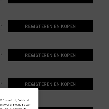
REGISTEREN EN KOPEN
REGISTEREN EN KOPEN
REGISTEREN EN KOPEN
89 Duesseldorf, Duitsland
ens over u, met name over
es") op uw apparaat te