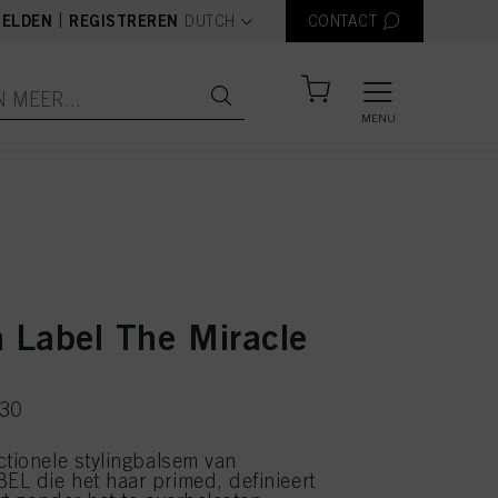
text.language
|
ELDEN
REGISTREREN
DUTCH
CONTACT
MENU
n Label The Miracle
230
ctionele stylingbalsem van
L die het haar primed, definieert