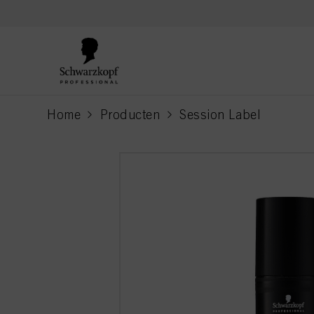
text.skipToContent
text.skipToNavigation
Home
Producten
Session Label
current page