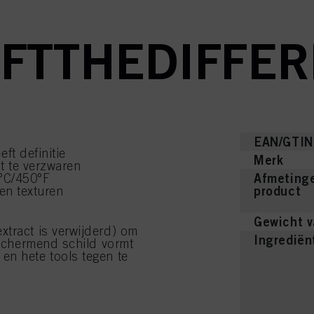
FTTHEDIFFE
EAN/GTIN
ft definitie
Merk
t te verzwaren
Afmetinge
0°C/450°F
product
en texturen
Gewicht v
xtract is verwijderd) om
Ingrediën
eschermend schild vormt
en hete tools tegen te