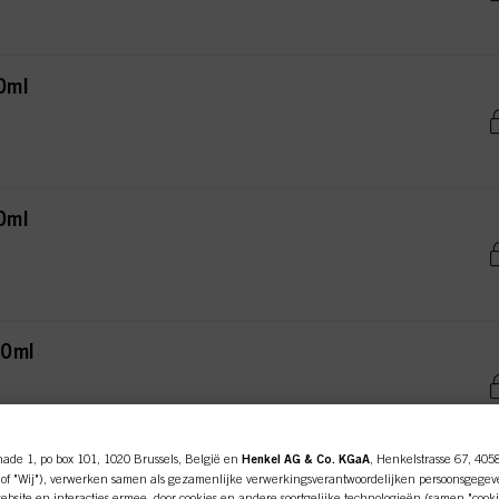
0ml
0ml
50ml
nade 1, po box 101, 1020 Brussels, België en
Henkel AG & Co. KGaA
, Henkelstrasse 67, 405
l
of "Wij"), verwerken samen als gezamenlijke verwerkingsverantwoordelijken persoonsgegev
bsite en interacties ermee, door cookies en andere soortgelijke technologieën (samen "cooki