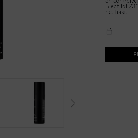
en controlee
Biedt tot 23
het haar.
R