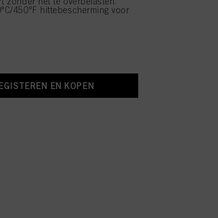
rt zonder het te overbelasten.
0°C/450°F hittebescherming voor
EGISTEREN EN KOPEN