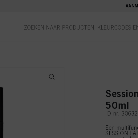
AANM
Sessio
50ml
ID-nr. 3063
Een multifun
SESSION LABE