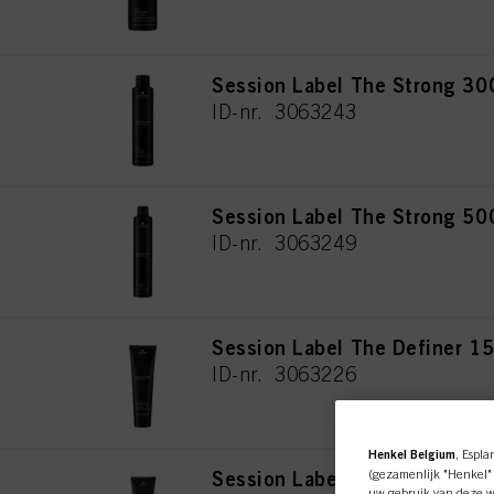
Session Label The Strong 30
ID-nr. 3063243
Session Label The Strong 50
ID-nr. 3063249
Session Label The Definer 1
ID-nr. 3063226
Henkel Belgium
, Espla
Session Label The Jelly 150m
(gezamenlijk "Henkel" 
uw gebruik van deze we