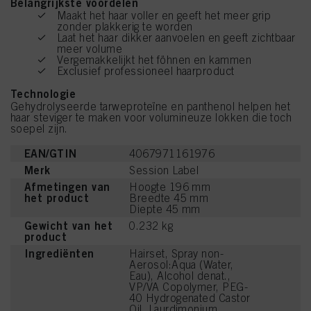
Belangrijkste voordelen
Maakt het haar voller en geeft het meer grip
zonder plakkerig te worden
Laat het haar dikker aanvoelen en geeft zichtbaar
meer volume
Vergemakkelijkt het föhnen en kammen
Exclusief professioneel haarproduct
Technologie
Gehydrolyseerde tarweproteïne en panthenol helpen het
haar steviger te maken voor volumineuze lokken die toch
soepel zijn.
EAN/GTIN
4067971161976
Merk
Session Label
Afmetingen van
Hoogte 196 mm
het product
Breedte 45 mm
Diepte 45 mm
Gewicht van het
0.232 kg
product
Ingrediënten
Hairset, Spray non-
Aerosol:Aqua (Water,
Eau), Alcohol denat.,
VP/VA Copolymer, PEG-
40 Hydrogenated Castor
Oil, Laurdimonium