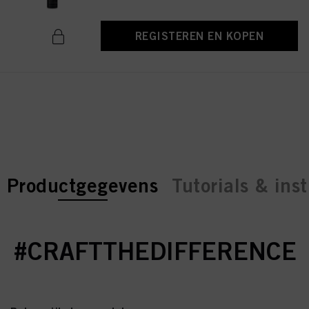
REGISTEREN EN KOPEN
current tab:
current tab:
Productgegevens
Tutorials & inst
#CRAFTTHEDIFFERENCE