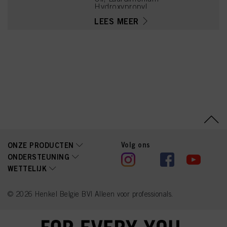
Hydroxypropyl
Hydrolyzed Wheat
LEES MEER
Protein, Parfum
(Fragrance), Panthenol,
Lactic Acid,
Phenoxyethanol, Linalool,
Hexyl Cinnamal,
Tetramethyl
Acetyloctahydronaphthale
nes, Potassium Sorbate,
Linalyl Acetate, Alpha-
Isomethyl Ionone,
Citronellol, Benzyl
Alcohol, Juniperus
Virginiana Oil
Volg ons
ONZE PRODUCTEN
ONDERSTEUNING
WETTELIJK
© 2026 Henkel Belgie BV| Alleen voor professionals.