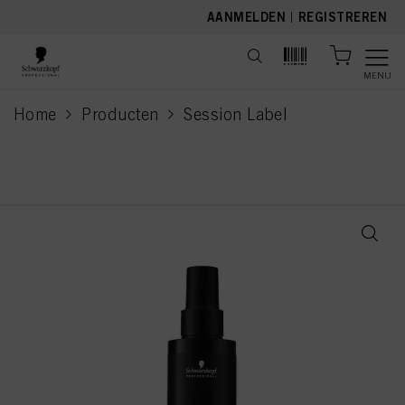
text.skipToContent
text.skipToNavigation
AANMELDEN
|
REGISTREREN
MENU
Home
Producten
Session Label
current page