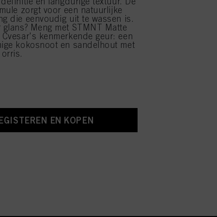
definitie en langdurige textuur. De
rmule zorgt voor een natuurlijke
ng die eenvoudig uit te wassen is.
er glans? Meng met STMNT Matte
s Cvesar's kenmerkende geur: een
mige kokosnoot en sandelhout met
orris.
EGISTEREN EN KOPEN