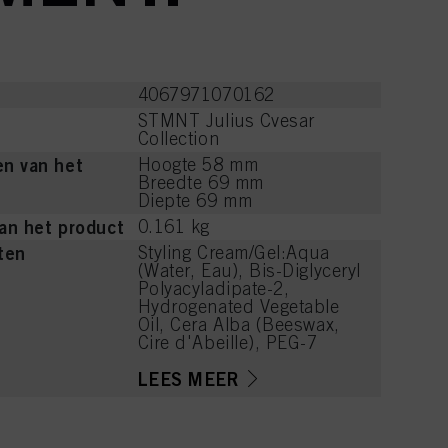
4067971070162
STMNT Julius Cvesar
Collection
n van het
Hoogte 58 mm
Breedte 69 mm
Diepte 69 mm
an het product
0.161 kg
ten
Styling Cream/Gel:Aqua
(Water, Eau), Bis-Diglyceryl
Polyacyladipate-2,
Hydrogenated Vegetable
Oil, Cera Alba (Beeswax,
Cire d'Abeille), PEG-7
Glyceryl Cocoate,
Ceteareth-20, Cetearyl
LEES MEER
Alcohol, Parfum
(Fragrance), Olea
Europaea (Olive) Fruit Oil,