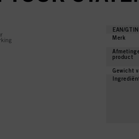
EAN/GTIN
ur
Merk
rking
Afmetinge
product
Gewicht v
Ingrediën