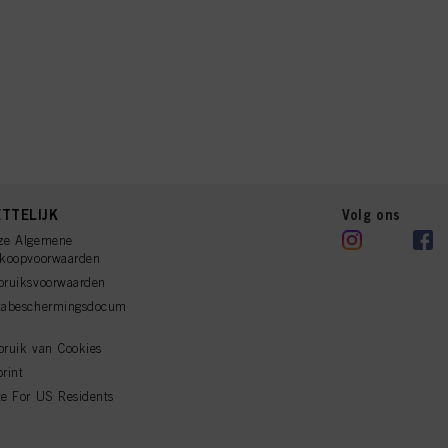
TTELIJK
Volg ons
ze Algemene
rkoopvoorwaarden
bruiksvoorwaarden
tabeschermingsdocum
ruik van Cookies
rint
e For US Residents