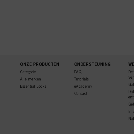
ONZE PRODUCTEN
ONDERSTEUNING
WE
Categorie
FAQ
De
Ve
Alle merken
Tutorials
Ge
Essential Looks
eAcademy
Da
Contact
ent
Geb
Imp
Not