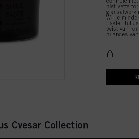
controle met 
niet-vette fo
glansafwerki
Wil je mind
Paste. Juliu
twist van ro
nuances van 
R
s Cvesar Collection