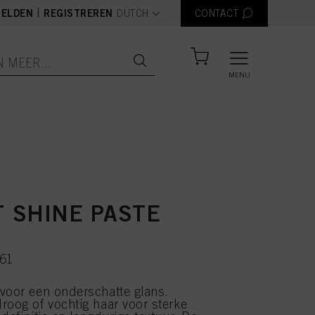
text.language
|
ELDEN
REGISTREREN
DUTCH
CONTACT
MENU
 SHINE PASTE
761
voor een onderschatte glans.
roog of vochtig haar voor sterke