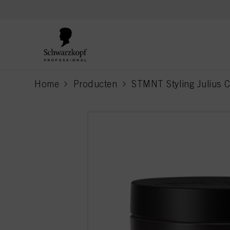
text.skipToContent
text.skipToNavigation
Home
Producten
STMNT Styling Julius C
current page