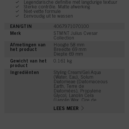
Legendarische definitie met langdurige textuur
Sterke contrôle. Matte afwerking
Niet-vette formule
Eenvoudig uit te wassen
EAN/GTIN
4067971070100
Merk
STMNT Julius Cvesar
Collection
Afmetingen van
Hoogte 58 mm
het product
Breedte 69 mm
Diepte 69 mm
Gewicht van het
0.161 kg
product
Ingrediënten
Styling Cream/Gel:Aqua
(Water, Eau), Solum
Diatomeae (Diatomaceous
Earth, Terre de
Diatomées), Propylene
Glycol, Lanolin Cera
(Lanolin Wax, Cire de
Lanoline), Paraffinum
LEES MEER
Liquidum (Mineral Oil,
Huile Minérale),
Tribehenin, Cetearyl
Alcohol, Ceteareth-20,
Cera Alba (Beeswax, Cire