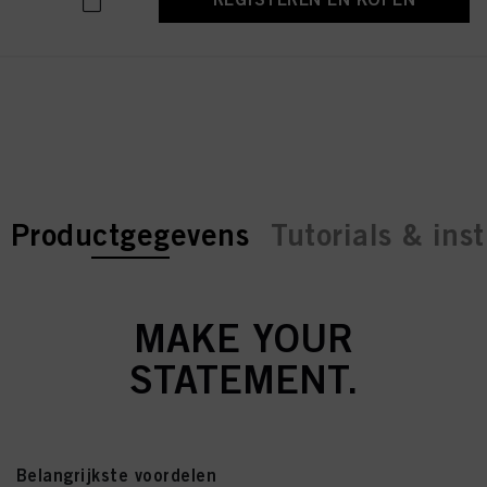
current tab:
current tab:
Productgegevens
Tutorials & inst
MAKE YOUR
STATEMENT.
Belangrijkste voordelen