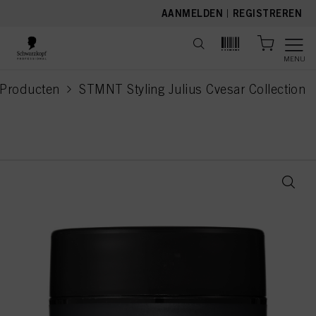
text.skipToContent
text.skipToNavigation
AANMELDEN
|
REGISTREREN
MENU
Producten
STMNT Styling Julius Cvesar Collection
current page