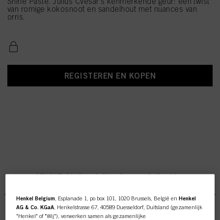
Shine Paste. Julius Cvesar's kenmerkende geur: een twist
van romige kokosnoot en sandelhout met nuances van
orris.
REGISTEREN EN KOPEN
STMNT Styling Julius Cvesar Collection
Henkel Belgium
, Esplanade 1, po box 101, 1020 Brussels, België en
Henkel
AG & Co. KGaA
, Henkelstrasse 67, 40589 Duesseldorf, Duitsland (gezamenlijk
"Henkel" of "Wij"), verwerken samen als gezamenlijke