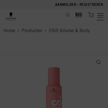
text.skipToContent
text.skipToNavigation
AANMELDEN
|
REGISTREREN
MENU
Home
Producten
OSiS Volume & Body
current page