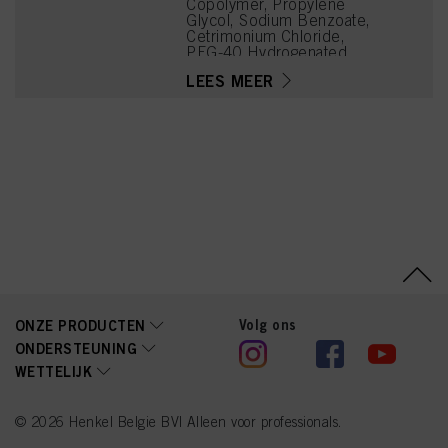
Copolymer, Propylene
Glycol, Sodium Benzoate,
Cetrimonium Chloride,
PEG-40 Hydrogenated
Castor Oil, Cellulose,
LEES MEER
Polyquaternium-11,
Panthenol, Parfum
(Fragrance), Lactic Acid,
Linalyl Acetate, Soy Amino
Acids, Wheat Amino
Acids, Limonene,
Tetramethyl
Acetyloctahydronaphthale
nes, Citrus Limon (Lemon)
Peel Oil, Phenoxyethanol,
Serine, Threonine,
Arginine HCl, Linalool,
Citrus Aurantium Peel Oil,
Geraniol, Benzyl Alcohol,
Pinene, Potassium
Sorbate
Volg ons
ONZE PRODUCTEN
ONDERSTEUNING
WETTELIJK
© 2026 Henkel Belgie BV| Alleen voor professionals.