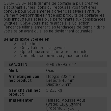
OSiS+ OSiS+ est la gamme de coiffage la plus créative
s'appuyant sur les looks qui repousse vos frontières,
conçue pour vous amener à créer des styles signature
vraiment personnalisés grâce aux produits de coiffage les
plus innovateurs et les plus performants aux consistances
uniques. OSiS+ vous inspire grâce à la Collection
Tendance ultime, amenant les tendances de demain dans
votre salon avant qu'elles ne deviennent courantes.
Belangrijkste voordelen
Lichte hold
Gehydrateerd haar gevoel
Op te bouwen volume voor meer hold
Versterkende en verzorgende formule
EAN/GTIN
4045787936414
Merk
Osis+
Afmetingen van
Hoogte 232 mm
het product
Breedte 45 mm
Diepte 45 mm
Gewicht van het
0.233 kg
product
Ingrediënten
Hairset, Mousse:Aqua
(Water, Eau), Butane,
Propane, VP/VA