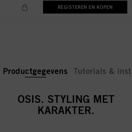
REGISTEREN EN KOPEN
current tab:
current tab:
Productgegevens
Tutorials & inst
OSIS. STYLING MET
KARAKTER.