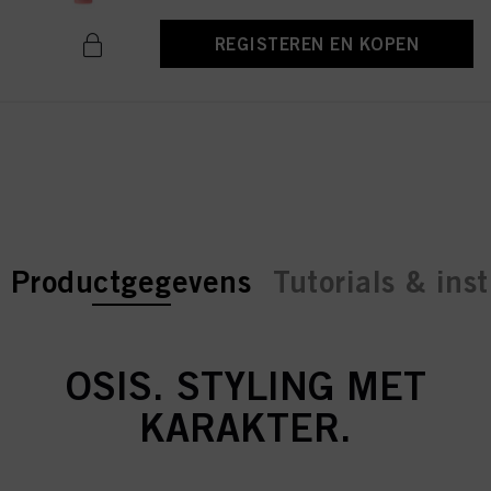
REGISTEREN EN KOPEN
current tab:
current tab:
Productgegevens
Tutorials & inst
OSIS. STYLING MET
KARAKTER.