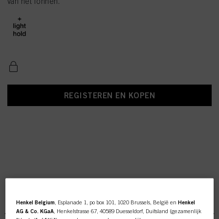
van het föhnen.
REGISTEREN EN KOPEN
OSiS Volume & Body
Henkel Belgium
, Esplanade 1, po box 101, 1020 Brussels, België en
Henkel
AG & Co. KGaA
, Henkelstrasse 67, 40589 Duesseldorf, Duitsland (gezamenlijk