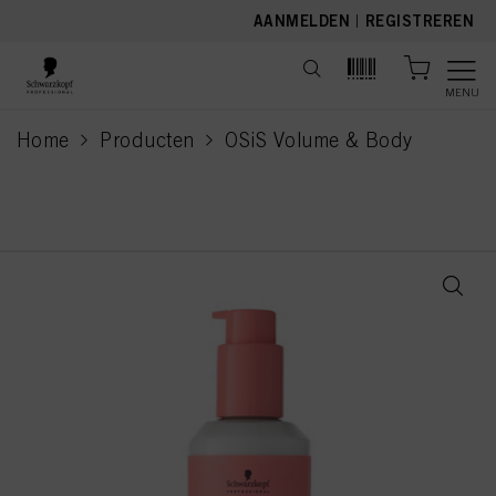
text.skipToContent
text.skipToNavigation
AANMELDEN
|
REGISTREREN
MENU
Home
Producten
OSiS Volume & Body
current page