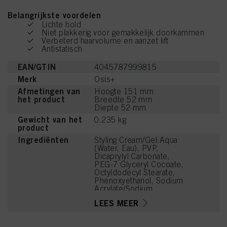
Belangrijkste voordelen
Lichte hold
Niet plakkerig voor gemakkelijk doorkammen
Verbeterd haarvolume en aanzet lift
Antistatisch
EAN/GTIN
4045787999815
Merk
Osis+
Afmetingen van
Hoogte 151 mm
het product
Breedte 52 mm
Diepte 52 mm
Gewicht van het
0.235 kg
product
Ingrediënten
Styling Cream/Gel:Aqua
(Water, Eau), PVP,
Dicaprylyl Carbonate,
PEG-7 Glyceryl Cocoate,
Octyldodecyl Stearate,
Phenoxyethanol, Sodium
Acrylate/Sodium
Acryloyldimethyl Taurate
LEES MEER
Copolymer, PEG-40
Hydrogenated Castor Oil,
Glyceryl Oleate,