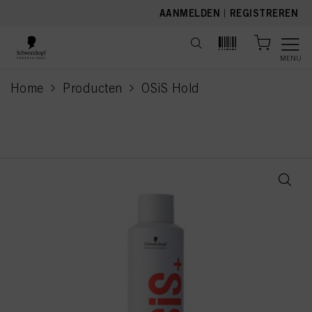
text.skipToContent
text.skipToNavigation
AANMELDEN
|
REGISTREREN
MENU
Home
Producten
OSiS Hold
current page