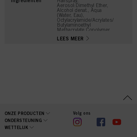
Ingrediënten
Hairspray,
Aerosol:Dimethyl Ether,
Alcohol denat., Aqua
(Water, Eau),
Octylacrylamide/Acrylates/
Butylaminoethyl
Methacrylate Copolymer,
Aminomethyl Propanol,
LEES MEER
Parfum (Fragrance),
Benzoic Acid, Tetramethyl
Acetyloctahydronaphthale
nes, Linalool, Linalyl
Acetate, Alpha-Isomethyl
Ionone, Citrus Limon
(Lemon) Peel Oil,
Limonene
Volg ons
ONZE PRODUCTEN
ONDERSTEUNING
WETTELIJK