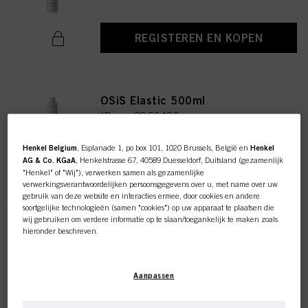
REGISTEREN EN KOPEN
OSiS Elastic 500ml
ID-nr. 3066430
Henkel Belgium
, Esplanade 1, po box 101, 1020 Brussels, België en
Henkel
AG & Co. KGaA
, Henkelstrasse 67, 40589 Duesseldorf, Duitsland (gezamenlijk
REGISTEREN EN KOPEN
"Henkel" of "Wij"), verwerken samen als gezamenlijke
verwerkingsverantwoordelijken persoonsgegevens over u, met name over uw
gebruik van deze website en interacties ermee, door cookies en andere
soortgelijke technologieën (samen "cookies") op uw apparaat te plaatsen die
wij gebruiken om verdere informatie op te slaan/toegankelijk te maken zoals
hieronder beschreven.
OSiS Freeze 300ml
ID-nr. 3069916
Met uw toestemming zullen wij en onze partners (inclusief als afzonderlijke of
gezamenlijke verwerkingsverantwoordelijken voor de verwerking zoals
Aanpassen
aangegeven in onze Gegevensbeschermingsverklaring waarnaar een link in
de voettekst, sectie "Cookies, Pixel, Fingerprints en vergelijkbare
technologieën", ook cookies gebruiken en gegevens over u verwerken om de
REGISTEREN EN KOPEN