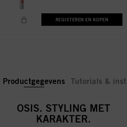
REGISTEREN EN KOPEN
current tab:
current tab:
Productgegevens
Tutorials & inst
OSIS. STYLING MET
KARAKTER.