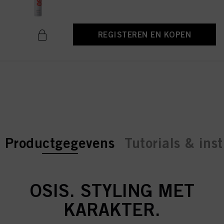
REGISTEREN EN KOPEN
current tab:
current tab:
Productgegevens
Tutorials & inst
OSIS. STYLING MET
KARAKTER.