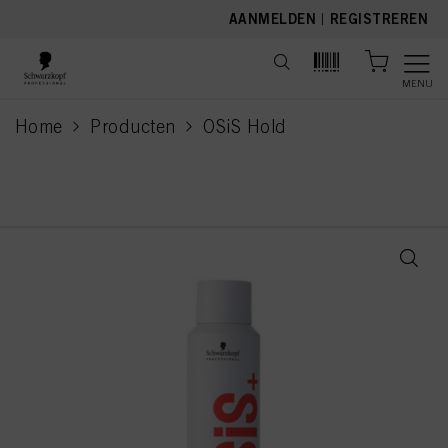
text.skipToContent
text.skipToNavigation
AANMELDEN
|
REGISTREREN
MENU
Home
Producten
OSiS Hold
current page