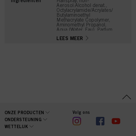
Ingrediënten
Hairspray, non-
Aerosol:Alcohol denat.,
Octylacrylamide/Acrylates/
Butylaminoethyl
Methacrylate Copolymer,
Aminomethyl Propanol,
Aqua (Water, Eau), Parfum
(Fragrance), Benzoic
LEES MEER
Acid, Tetramethyl
Acetyloctahydronaphthale
nes, Linalool, Linalyl
Acetate, Alpha-Isomethyl
Ionone, Citrus Limon
(Lemon) Peel Oil,
Limonene
Volg ons
ONZE PRODUCTEN
ONDERSTEUNING
WETTELIJK