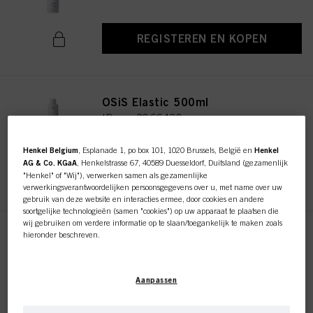
REGISTEREN EN KOPEN
OSiS Elastic 500ml
ID-nr. 3066430
Henkel Belgium
, Esplanade 1, po box 101, 1020 Brussels, België en
Henkel
AG & Co. KGaA
, Henkelstrasse 67, 40589 Duesseldorf, Duitsland (gezamenlijk
REGISTEREN EN KOPEN
"Henkel" of "Wij"), verwerken samen als gezamenlijke
verwerkingsverantwoordelijken persoonsgegevens over u, met name over uw
gebruik van deze website en interacties ermee, door cookies en andere
soortgelijke technologieën (samen "cookies") op uw apparaat te plaatsen die
wij gebruiken om verdere informatie op te slaan/toegankelijk te maken zoals
hieronder beschreven.
OSiS Freeze 300ml
ID-nr. 3069916
Met uw toestemming zullen wij en onze partners (inclusief als afzonderlijke of
gezamenlijke verwerkingsverantwoordelijken voor de verwerking zoals
Aanpassen
aangegeven in onze Gegevensbeschermingsverklaring waarnaar een link in
de voettekst, sectie "Cookies, Pixel, Fingerprints en vergelijkbare
technologieën", ook cookies gebruiken en gegevens over u verwerken om de
REGISTEREN EN KOPEN