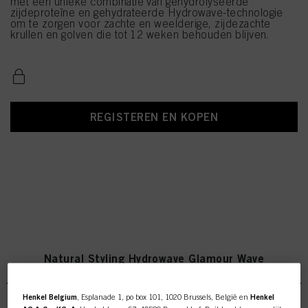
met een unieke combinatie van gehydrolyseerde
zijdeproteïne en gehydrateerde Hydrowave-technologie
om te zorgen voor zachte en weelderige, zijdezachte
krullen en golven die tot 12 weken behouden blijven.
REGISTEREN EN KOPEN
Natural Styling Hydrowave Glamour Wave
Henkel Belgium
, Esplanade 1, po box 101, 1020 Brussels, België en
Henkel