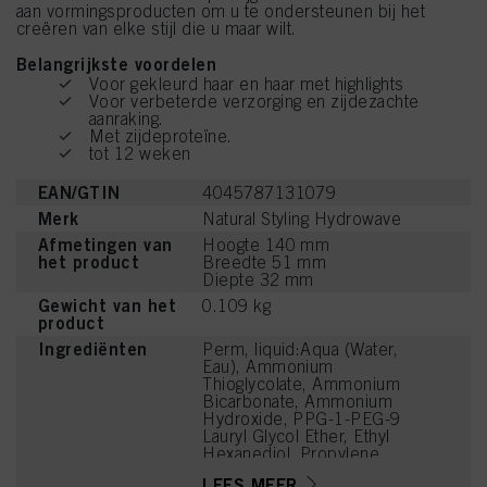
aan vormingsproducten om u te ondersteunen bij het
creëren van elke stijl die u maar wilt.
Belangrijkste voordelen
Voor gekleurd haar en haar met highlights
Voor verbeterde verzorging en zijdezachte
aanraking.
Met zijdeproteïne.
tot 12 weken
EAN/GTIN
4045787131079
Merk
Natural Styling Hydrowave
Afmetingen van
Hoogte 140 mm
het product
Breedte 51 mm
Diepte 32 mm
Gewicht van het
0.109 kg
product
Ingrediënten
Perm, liquid:Aqua (Water,
Eau), Ammonium
Thioglycolate, Ammonium
Bicarbonate, Ammonium
Hydroxide, PPG-1-PEG-9
Lauryl Glycol Ether, Ethyl
Hexanediol, Propylene
Glycol, Parfum
LEES MEER