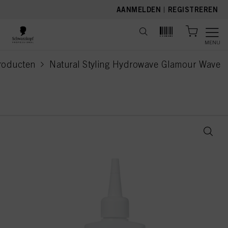
text.skipToContent
text.skipToNavigation
AANMELDEN
|
REGISTREREN
MENU
roducten
Natural Styling Hydrowave Glamour Wave
current page