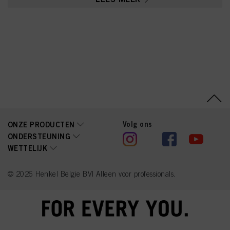
(Fragrance), Disodium
Cocoyl Glutamate,
Hydroxyethylcellulose,
Etidronic Acid,
Polyquaternium-6, Sodium
Chloride, Hydrolyzed Silk,
Hexyl Cinnamal, Linalool,
Butylene Glycol,
Citronellol, Limonene,
Aloe Barbadensis Leaf
Extract, Methylparaben,
Propylparaben
Volg ons
ONZE PRODUCTEN
ONDERSTEUNING
WETTELIJK
© 2026 Henkel Belgie BV| Alleen voor professionals.