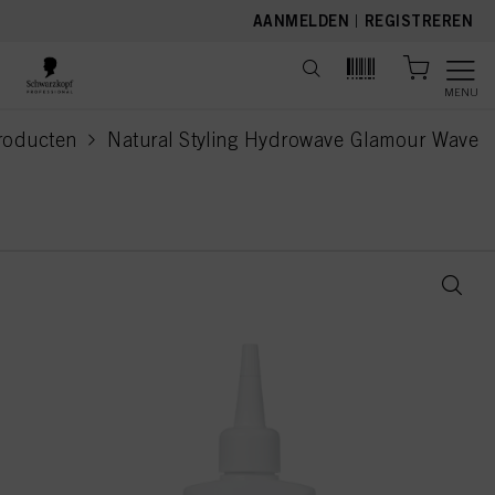
text.skipToContent
text.skipToNavigation
AANMELDEN
|
REGISTREREN
MENU
roducten
Natural Styling Hydrowave Glamour Wave
current page