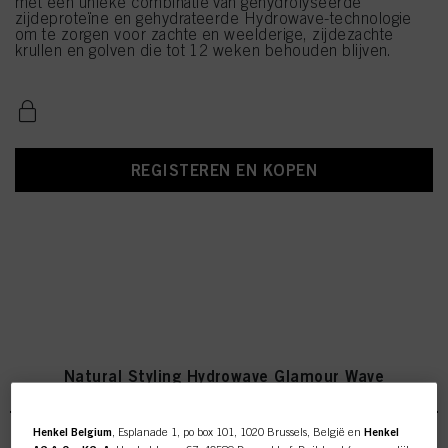
met een unieke combinatie van gehydrolyseerde
zijdeproteïne en gehydrateerde Hydrowave-technologie
om te zorgen voor zachte en weelderige, zijdezachte
krullen en golven die tot 12 weken behouden blijven.
REGISTEREN EN KOPEN
Natural Styling Hydrowave Glamour Wave
Henkel Belgium
, Esplanade 1, po box 101, 1020 Brussels, België en
Henkel