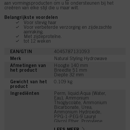
aan vormingsproducten om u te ondersteunen bij het
creëren van elke stijl die u maar wilt.
Belangrijkste voordelen
Voor stevig haar
Voor verbeterde verzorging en zijdezachte
aanraking.
Met zijdeproteïne.
tot 12 weken
EAN/GTIN
4045787131093
Merk
Natural Styling Hydrowave
Afmetingen van
Hoogte 140 mm
het product
Breedte 51 mm
Diepte 32 mm
Gewicht van het
0.109 kg
product
Ingrediënten
Perm, liquid:Aqua (Water,
Eau), Ammonium
Thioglycolate, Ammonium
Bicarbonate, Urea,
Ammonium Hydroxide,
PPG-1-PEG-9 Lauryl
Glycol Ether, Propylene
Glycol, Ammonium
LEES MEER