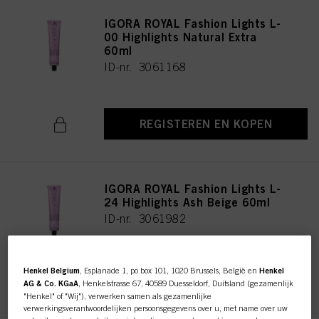
IGORA ROYAL Fashion Lights L-
00 Highlights Natural Extra
60ml
ID-nr. 3061168
REGISTEREN EN KOPEN
IGORA ROYAL Fashion Lights L-
24 Highlights Ash Beige 60ml
ID-nr. 3061982
Henkel Belgium
, Esplanade 1, po box 101, 1020 Brussels, België en
Henkel
REGISTEREN EN KOPEN
AG & Co. KGaA
, Henkelstrasse 67, 40589 Duesseldorf, Duitsland (gezamenlijk
"Henkel" of "Wij"), verwerken samen als gezamenlijke
verwerkingsverantwoordelijken persoonsgegevens over u, met name over uw