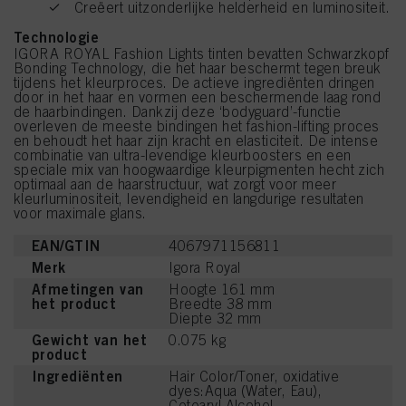
Creëert uitzonderlijke helderheid en luminositeit.
Technologie
IGORA ROYAL Fashion Lights tinten bevatten Schwarzkopf
Bonding Technology, die het haar beschermt tegen breuk
tijdens het kleurproces. De actieve ingrediënten dringen
door in het haar en vormen een beschermende laag rond
de haarbindingen. Dankzij deze ‘bodyguard’-functie
overleven de meeste bindingen het fashion-lifting proces
en behoudt het haar zijn kracht en elasticiteit. De intense
combinatie van ultra-levendige kleurboosters en een
speciale mix van hoogwaardige kleurpigmenten hecht zich
optimaal aan de haarstructuur, wat zorgt voor meer
kleurluminositeit, levendigheid en langdurige resultaten
voor maximale glans.
EAN/GTIN
4067971156811
Merk
Igora Royal
Afmetingen van
Hoogte 161 mm
het product
Breedte 38 mm
Diepte 32 mm
Gewicht van het
0.075 kg
product
Ingrediënten
Hair Color/Toner, oxidative
dyes:Aqua (Water, Eau),
Cetearyl Alcohol,