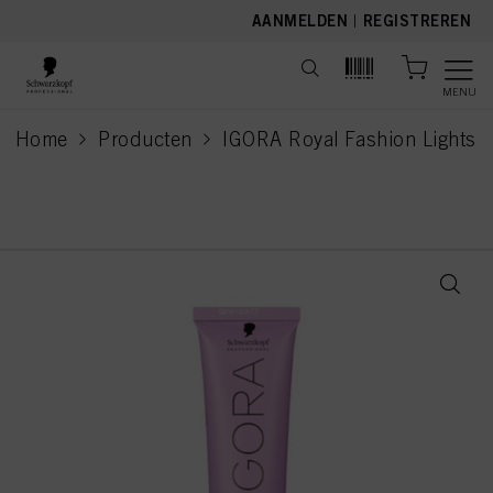
text.skipToContent
text.skipToNavigation
AANMELDEN
|
REGISTREREN
MENU
Home
Producten
IGORA Royal Fashion Lights
current page