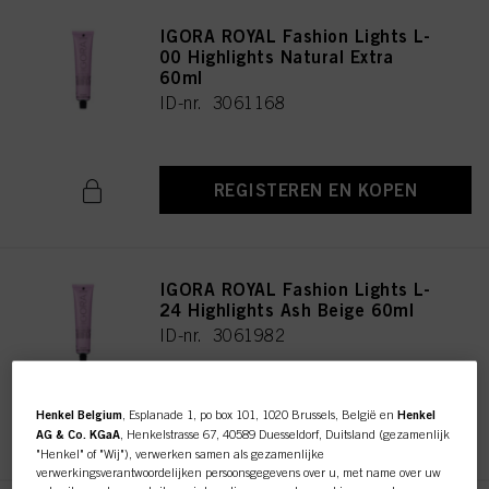
IGORA ROYAL Fashion Lights L-
00 Highlights Natural Extra
60ml
ID-nr. 3061168
REGISTEREN EN KOPEN
IGORA ROYAL Fashion Lights L-
24 Highlights Ash Beige 60ml
ID-nr. 3061982
Henkel Belgium
, Esplanade 1, po box 101, 1020 Brussels, België en
Henkel
REGISTEREN EN KOPEN
AG & Co. KGaA
, Henkelstrasse 67, 40589 Duesseldorf, Duitsland (gezamenlijk
"Henkel" of "Wij"), verwerken samen als gezamenlijke
verwerkingsverantwoordelijken persoonsgegevens over u, met name over uw