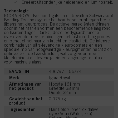
Creëert uitzonderlijke helderheid en luminositeit.
Technologie
IGORA ROYAL Fashion Lights tinten bevatten Schwarzkopf
Bonding Technology, die het haar beschermt tegen breuk
tijdens het kleurproces. De actieve ingrediënten dringen
door in het haar en vormen een beschermende laag rond
de haarbindingen. Dankzij deze ‘bodyguard’-functie
overleven de meeste bindingen het fashion-lifting proces
en behoudt het haar zijn kracht en elasticiteit. De intense
combinatie van ultra-levendige kleurboosters en een
speciale mix van hoogwaardige kleurpigmenten hecht zich
optimaal aan de haarstructuur, wat zorgt voor meer
kleurluminositeit, levendigheid en langdurige resultaten
voor maximale glans.
EAN/GTIN
4067971156774
Merk
Igora Royal
Afmetingen van
Hoogte 161 mm
het product
Breedte 38 mm
Diepte 32 mm
Gewicht van het
0.075 kg
product
Ingrediënten
Hair Color/Toner, oxidative
dyes:Aqua (Water, Eau),
Cetearyl Alcohol,