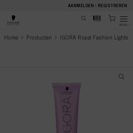
text.skipToContent
text.skipToNavigation
AANMELDEN
|
REGISTREREN
MENU
Home
Producten
IGORA Royal Fashion Lights
current page