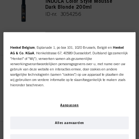
INDOLA Color Style Mousse
Dark Blonde 200ml
ID-nr. 3054256
REGISTEREN EN KOPEN
Henkel Belgium
, Esplanade 1, po box 101, 1020 Brussels, België en
Henkel
AG & Co. KGaA
, Henkelstrasse 67, 40589 Duesseldorf, Duitsland (gezamenlijk
"Henkel" of "Wij"), verwerken samen als gezamenlijke
verwerkingsverantwoordelijken persoonsgegevens over u, met name over uw
INDOLA Color Style Mousse
gebruik van deze website en interacties ermee, door cookies en andere
Honey Blonde 200ml
soortgelijke technologieën (samen "cookies") op uw apparaat te plaatsen die
ID-nr. 3054239
wij gebruiken om verdere informatie op te slaan/toegankelijk te maken zoals
hieronder beschreven.
Met uw toestemming zullen wij en onze partners (inclusief als afzonderlijke of
gezamenlijke verwerkingsverantwoordelijken voor de verwerking zoals
REGISTEREN EN KOPEN
Aanpassen
aangegeven in onze Gegevensbeschermingsverklaring waarnaar een link in
de voettekst, sectie "Cookies, Pixel, Fingerprints en vergelijkbare
technologieën", ook cookies gebruiken en gegevens over u verwerken om de
prestaties van deze website
te meten en te optimaliseren, om u
Alles aanvaarden
functionaliteiten te bieden die uw gebruik van deze website verbeteren
INDOLA Color Style Mousse
en/of voor gepersonaliseerde marketing
. Wij zullen uw gebruik van deze
website en uw commerciële interacties met ons (respectievelijk het bedrijf