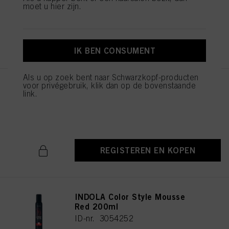
ID-nr. 3055196
doeleinden. Als u op "Afwijzen" klikt, worden alleen cookies gebruikt die
moet u hier zijn.
technisch noodzakelijk zijn om u deze website aan te kunnen bieden..
REGISTEREN EN KOPEN
IK BEN CONSUMENT
Als u op zoek bent naar Schwarzkopf-producten
voor privégebruik, klik dan op de bovenstaande
INDOLA Color Style Mousse
link.
Pearl Grey 200ml
ID-nr. 3054254
REGISTEREN EN KOPEN
INDOLA Color Style Mousse
Red 200ml
ID-nr. 3054252