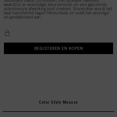
natuurlijke fixatie combineert met tijdelijke haarkleur,
waardoor je veelzijdige kleurservices en een glanzende,
volumineuze afwerking kunt creëren. Bovendien wordt het
haar beschermd tegen föhnschade en voelt het verzorgd
en gevitaliseerd aan.
REGISTEREN EN KOPEN
Color Style Mousse