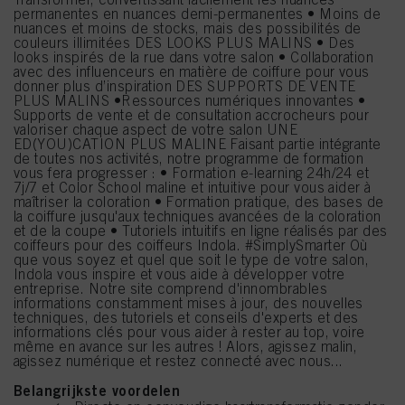
permanentes en nuances demi-permanentes • Moins de
nuances et moins de stocks, mais des possibilités de
couleurs illimitées DES LOOKS PLUS MALINS • Des
looks inspirés de la rue dans votre salon • Collaboration
avec des influenceurs en matière de coiffure pour vous
donner plus d’inspiration DES SUPPORTS DE VENTE
PLUS MALINS •Ressources numériques innovantes •
Supports de vente et de consultation accrocheurs pour
valoriser chaque aspect de votre salon UNE
ED(YOU)CATION PLUS MALINE Faisant partie intégrante
de toutes nos activités, notre programme de formation
vous fera progresser : • Formation e-learning 24h/24 et
7j/7 et Color School maline et intuitive pour vous aider à
maîtriser la coloration • Formation pratique, des bases de
la coiffure jusqu'aux techniques avancées de la coloration
et de la coupe • Tutoriels intuitifs en ligne réalisés par des
coiffeurs pour des coiffeurs Indola. #SimplySmarter Où
que vous soyez et quel que soit le type de votre salon,
Indola vous inspire et vous aide à développer votre
entreprise. Notre site comprend d'innombrables
informations constamment mises à jour, des nouvelles
techniques, des tutoriels et conseils d'experts et des
informations clés pour vous aider à rester au top, voire
même en avance sur les autres ! Alors, agissez malin,
agissez numérique et restez connecté avec nous...
Belangrijkste voordelen