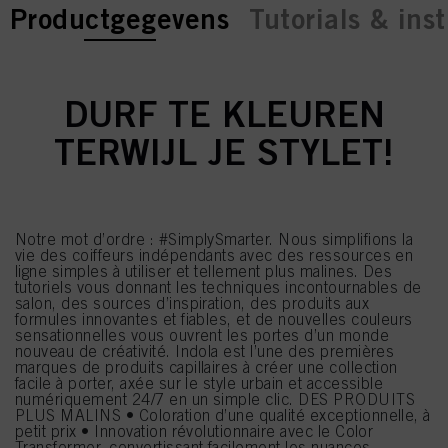
current tab:
current tab:
Productgegevens
Tutorials & inst
DURF TE KLEUREN
TERWIJL JE STYLET!
Notre mot d’ordre : #SimplySmarter. Nous simplifions la
vie des coiffeurs indépendants avec des ressources en
ligne simples à utiliser et tellement plus malines. Des
tutoriels vous donnant les techniques incontournables de
salon, des sources d’inspiration, des produits aux
formules innovantes et fiables, et de nouvelles couleurs
sensationnelles vous ouvrent les portes d’un monde
nouveau de créativité. Indola est l’une des premières
marques de produits capillaires à créer une collection
facile à porter, axée sur le style urbain et accessible
numériquement 24/7 en un simple clic. DES PRODUITS
PLUS MALINS • Coloration d’une qualité exceptionnelle, à
petit prix • Innovation révolutionnaire avec le Color
Transformer, convertissant facilement les nuances