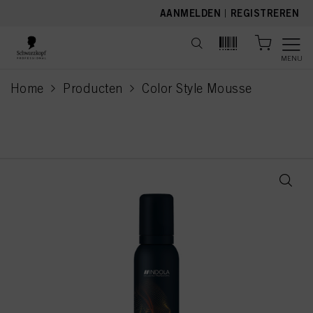
text.skipToContent
text.skipToNavigation
AANMELDEN
|
REGISTREREN
MENU
Home
Producten
Color Style Mousse
current page