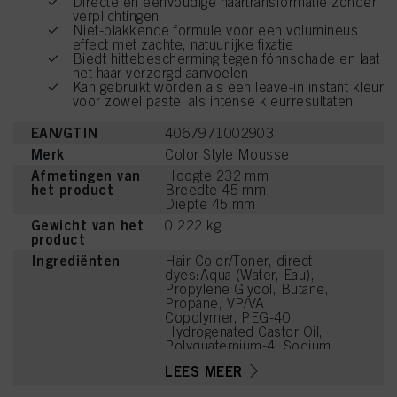
Directe en eenvoudige haartransformatie zonder
verplichtingen
Niet-plakkende formule voor een volumineus
effect met zachte, natuurlijke fixatie
Biedt hittebescherming tegen föhnschade en laat
het haar verzorgd aanvoelen
Kan gebruikt worden als een leave-in instant kleur
voor zowel pastel als intense kleurresultaten
EAN/GTIN
4067971002903
Merk
Color Style Mousse
Afmetingen van
Hoogte 232 mm
het product
Breedte 45 mm
Diepte 45 mm
Gewicht van het
0.222 kg
product
Ingrediënten
Hair Color/Toner, direct
dyes:Aqua (Water, Eau),
Propylene Glycol, Butane,
Propane, VP/VA
Copolymer, PEG-40
Hydrogenated Castor Oil,
Polyquaternium-4, Sodium
Benzoate, Basic Brown
LEES MEER
17, Polyquaternium-11,
Cetrimonium Chloride,