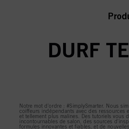
curr
curr
Prod
DURF TE
Notre mot d’ordre : #SimplySmarter. Nous simp
coiffeurs indépendants avec des ressources en
et tellement plus malines. Des tutoriels vous
incontournables de salon, des sources d’insp
formules innovantes et fiables, et de nouvelle