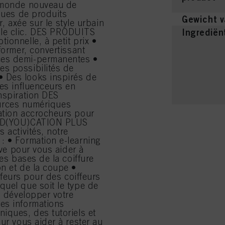
n monde nouveau de
rques de produits
Gewicht v
r, axée sur le style urbain
ple clic. DES PRODUITS
Ingrediën
ionnelle, à petit prix •
former, convertissant
ces demi-permanentes •
s possibilités de
 Des looks inspirés de
des influenceurs en
nspiration DES
rces numériques
ation accrocheurs pour
E ED(YOU)CATION PLUS
 activités, notre
: • Formation e-learning
ive pour vous aider à
des bases de la coiffure
n et de la coupe •
iffeurs pour des coiffeurs
quel que soit le type de
à développer votre
es informations
iques, des tutoriels et
ur vous aider à rester au