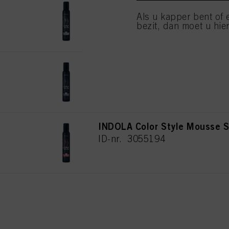
INDOLA Color Style Mousse S
alleen cookies gebruikt
Als u kapper bent of 
ID-nr. 3054253
bezit, dan moet u hier
INDOLA Color Style Mousse S
ID-nr. 3054257
INDOLA Color Style Mousse S
ID-nr. 3055194