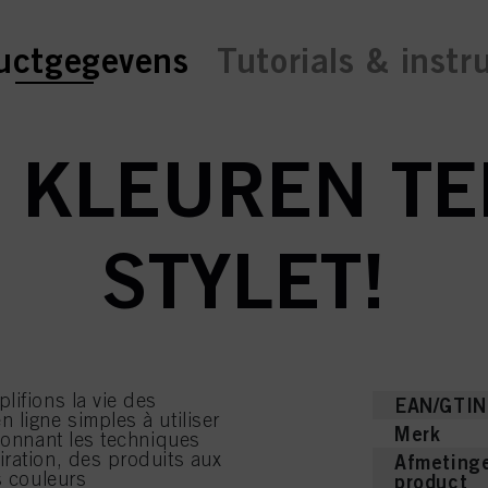
ent tab:
ent tab:
uctgegevens
Tutorials & instr
 KLEUREN TE
STYLET!
lifions la vie des
EAN/GTIN
 ligne simples à utiliser
Merk
 donnant les techniques
iration, des produits aux
Afmetinge
s couleurs
product