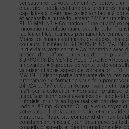
sensationnelles vous ouvrent les portes d’u
créativité. Indola est l’une des premières ma
capillaires à créer une collection facile à porte
et accessible numériquement 24/7 en un sim
PLUS MALINS • Coloration d’une qualité except
Innovation révolutionnaire avec le Color Trans
facilement les nuances permanentes en nuan
Moins de nuances et moins de stocks, mais de
couleurs illimitées DES LOOKS PLUS MALINS •
la rue dans votre salon • Collaboration avec 
matière de coiffure pour vous donner plus d’i
SUPPORTS DE VENTE PLUS MALINS •Ressou
innovantes • Supports de vente et de consult
valoriser chaque aspect de votre salon UN
MALINE Faisant partie intégrante de toutes nos
programme de formation vous fera progresser 
24h/24 et 7j/7 et Color School maline et intuit
maîtriser la coloration • Formation pratique, 
jusqu'aux techniques avancées de la coloratio
Tutoriels intuitifs en ligne réalisés par des co
Indola. #SimplySmarter Où que vous soyez et 
votre salon, Indola vous inspire et vous aide 
entreprise. Notre site comprend d'innombrabl
constamment mises à jour, des nouvelles techn
conseils d'experts et des informations clés po