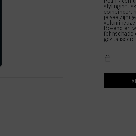
Pearl - een u
stylingmousse
combineert m
je veelzijdi
volumineuze 
Bovendien w
föhnschade e
gevitaliseerd
R