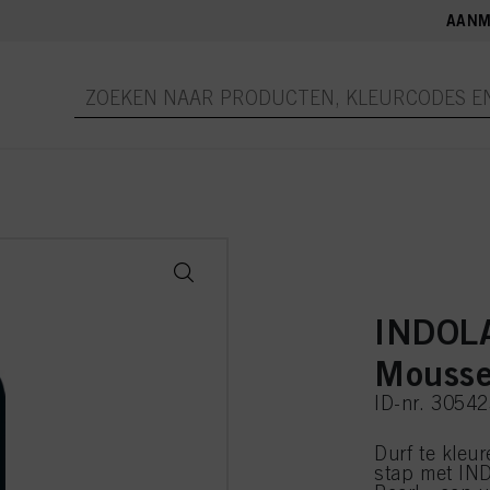
AANM
INDOLA
Mousse
ID-nr. 3054
Durf te kleu
stap met I