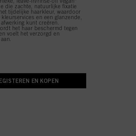
nieke, leave-in/rinse-off vegan*
 die zachte, natuurlijke fixatie
et tijdelijke haarkleur, waardoor
ge kleurservices en een glanzende,
afwerking kunt creëren.
ordt het haar beschermd tegen
n voelt het verzorgd en
 aan.
EGISTEREN EN KOPEN