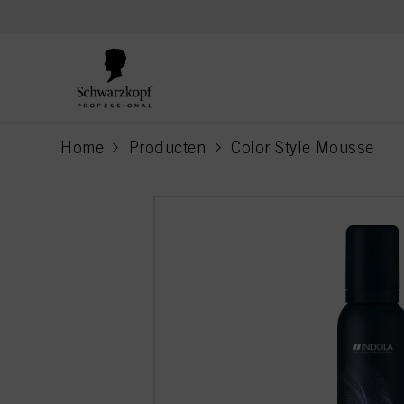
text.skipToContent
text.skipToNavigation
Home
Producten
Color Style Mousse
current page