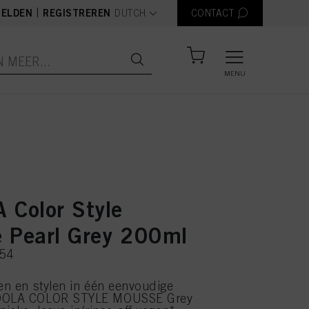
text.language
|
ELDEN
REGISTREREN
DUTCH
CONTACT
MENU
 Color Style
 Pearl Grey 200ml
254
ren en stylen in één eenvoudige
NDOLA COLOR STYLE MOUSSE Grey