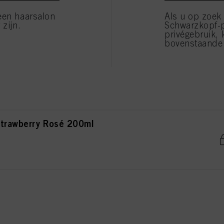
ilver 200ml
 die technisch noodzakelijk zijn om u deze website aan te kunnen bieden..
een haarsalon
Als u op zoek
 zijn.
Schwarzkopf-
privégebruik, 
bovenstaande 
ilver Lavender 200ml
trawberry Rosé 200ml