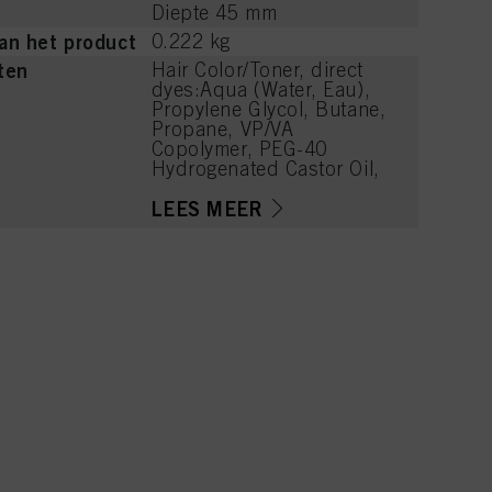
Diepte 45 mm
an het product
0.222 kg
ten
Hair Color/Toner, direct
dyes:Aqua (Water, Eau),
Propylene Glycol, Butane,
Propane, VP/VA
Copolymer, PEG-40
Hydrogenated Castor Oil,
Polyquaternium-4, Sodium
Benzoate,
LEES MEER
Polyquaternium-11,
Cetrimonium Chloride,
Glycerin, Panthenol,
Niacinamide, Acid Violet
43, Parfum (Fragrance),
Basic Brown 17,
Polyquaternium-16,
Linalool, Sodium Chloride,
Sodium Sulfate, Sucrose,
Phenoxyethanol, Citric
Acid, Lactic Acid