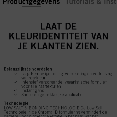
current tab:
current tab:
Productgegevens
Tutorials & inst
LAAT DE
KLEURIDENTITEIT VAN
JE KLANTEN ZIEN.
Belangrijkste voordelen
Laagdrempelige toning, verbetering en verfrissing
van haarkleur
Intensief verzorgende, veganistische formule*
voor alle haartexturen
Instant glans
Snelle en gemakkelijke applicatie
Technologie
LOW SALT & BONDING TECHNOLOGIE De Low Salt
Technologie in de Chroma ID formulering vermindert de
barrière voor pigmentpenetratie in het haar, wat het