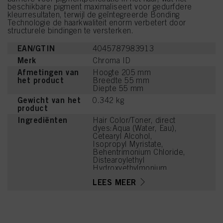
beschikbare pigment maximaliseert voor gedurfdere
kleurresultaten, terwijl de geïntegreerde Bonding
Technologie de haarkwaliteit enorm verbetert door
structurele bindingen te versterken.
EAN/GTIN
4045787983913
Merk
Chroma ID
Afmetingen van
Hoogte 205 mm
het product
Breedte 55 mm
Diepte 55 mm
Gewicht van het
0.342 kg
product
Ingrediënten
Hair Color/Toner, direct
dyes:Aqua (Water, Eau),
Cetearyl Alcohol,
Isopropyl Myristate,
Behentrimonium Chloride,
Distearoylethyl
Hydroxyethylmonium
Methosulfate,
LEES MEER
Phenoxyethanol,
Stearamidopropyl
Dimethylamine, Cetyl
Palmitate, Parfum
(Fragrance), Isopropyl