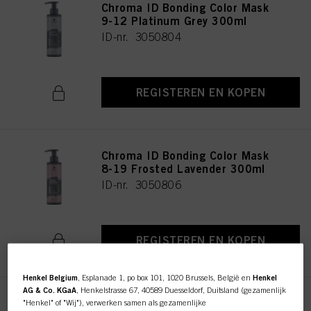
Chroma ID Bonding Color Mask
9-12 Platinum Grey 300ml
ID-nr. 3050804
REGISTEREN EN KOPEN
Chroma ID Bonding Color Mask
8-19 Frosted Lavender 300ml
ID-nr. 3050806
REGISTEREN EN KOPEN
Henkel Belgium
, Esplanade 1, po box 101, 1020 Brussels, België en
Henkel
AG & Co. KGaA
, Henkelstrasse 67, 40589 Duesseldorf, Duitsland (gezamenlijk
Chroma ID Bonding Color Mask
"Henkel" of "Wij"), verwerken samen als gezamenlijke