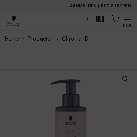
text.skipToContent
text.skipToNavigation
AANMELDEN
|
REGISTREREN
MENU
Home
Producten
Chroma ID
current page