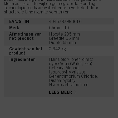
kleurresultaten, terwijl de geïntegreerde Bonding
Technologie de haarkwaliteit enorm verbetert door
structurele bindingen te versterken.
EAN/GTIN
4045787983616
Merk
Chroma ID
Afmetingen van
Hoogte 205 mm
het product
Breedte 55 mm
Diepte 55 mm
Gewicht van het
0.342 kg
product
Ingrediënten
Hair Color/Toner, direct
dyes:Aqua (Water, Eau),
Cetearyl Alcohol,
Isopropyl Myristate,
Behentrimonium Chloride,
Distearoylethyl
Hydroxyethylmonium
Methosulfate,
LEES MEER
Phenoxyethanol,
Stearamidopropyl
Dimethylamine, Cetyl
Palmitate, Parfum
(Fragrance), Isopropyl
Alcohol, Cetrimonium