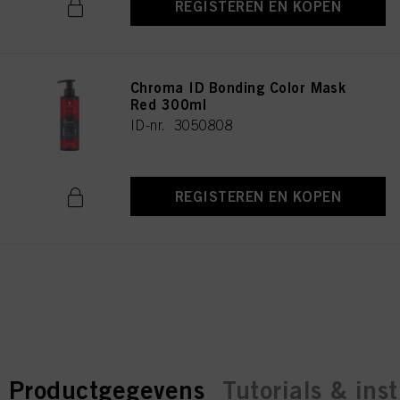
REGISTEREN EN KOPEN
Chroma ID Bonding Color Mask
Red 300ml
ID-nr. 3050808
REGISTEREN EN KOPEN
current tab:
current tab:
Productgegevens
Tutorials & inst