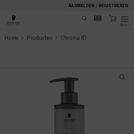
text.skipToContent
text.skipToNavigation
AANMELDEN
|
REGISTREREN
MENU
Home
Producten
Chroma ID
current page