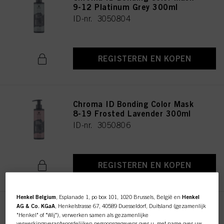
9-12 Platinum Grey 300ml
ID-nr. 3050804
REGISTEREN EN KOPEN
Chroma ID Bonding Color Mask
8-19 Frosted Lavender 300ml
ID-nr. 3050806
REGISTEREN EN KOPEN
Henkel Belgium
, Esplanade 1, po box 101, 1020 Brussels, België en
Henkel
AG & Co. KGaA
, Henkelstrasse 67, 40589 Duesseldorf, Duitsland (gezamenlijk
Chroma ID Bonding Color Mask
"Henkel" of "Wij"), verwerken samen als gezamenlijke
9.5-19 Dusty Pink 300ml
verwerkingsverantwoordelijken persoonsgegevens over u, met name over uw