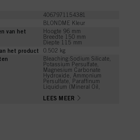
4067971154381
BLONDME Kleur
n van het
Hoogte 96 mm
Breedte 150 mm
Diepte 115 mm
an het product
0.502 kg
ten
Bleaching:Sodium Silicate,
Potassium Persulfate,
Magnesium Carbonate
Hydroxide, Ammonium
Persulfate, Paraffinum
Liquidum (Mineral Oil,
Huile Minérale), Cellulose
Gum, Tetrasodium EDTA,
LEES MEER
Succinic Acid, Silica,
Parfum (Fragrance),
Sodium
Hexametaphosphate,
Hydroxyethylcellulose,
Trisodium Dicarboxymethyl
Alaninate, Lysine HCl,