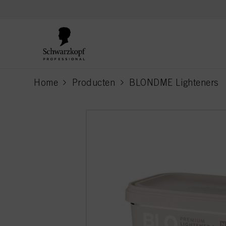
text.skipToContent
text.skipToNavigation
Home
Producten
BLONDME Lighteners
current page