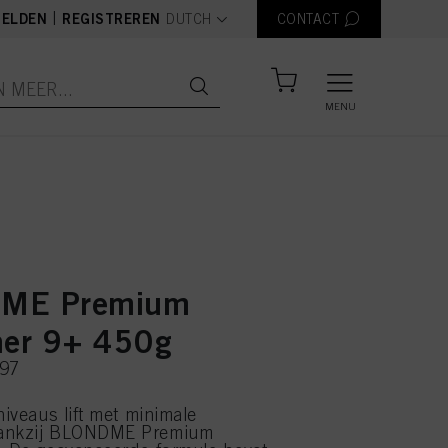
text.language
|
ELDEN
REGISTREREN
DUTCH
CONTACT
MENU
ME Premium
ner 9+ 450g
397
niveaus lift met minimale
dankzij BLONDME Premium