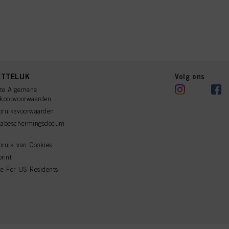
TTELIJK
Volg ons
ze Algemene
rkoopvoorwaarden
bruiksvoorwaarden
tabeschermingsdocum
ruik van Cookies
rint
e For US Residents