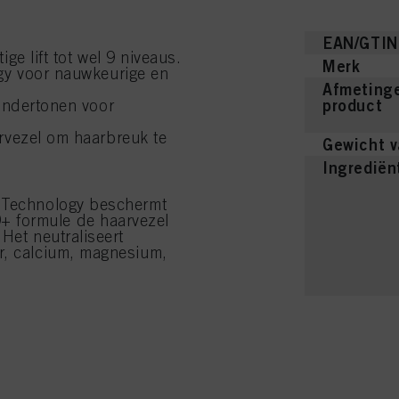
EAN/GTIN
ge lift tot wel 9 niveaus.
Merk
gy voor nauwkeurige en
Afmetinge
product
 ondertonen voor
rvezel om haarbreuk te
Gewicht v
Ingrediën
n Technology beschermt
 formule de haarvezel
Het neutraliseert
r, calcium, magnesium,