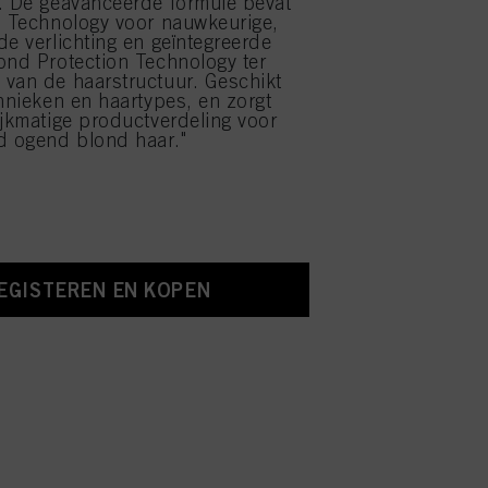
. De geavanceerde formule bevat
l Technology voor nauwkeurige,
de verlichting en geïntegreerde
ond Protection Technology ter
van de haarstructuur. Geschikt
chnieken en haartypes, en zorgt
ijkmatige productverdeling voor
d ogend blond haar."
EGISTEREN EN KOPEN