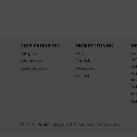
ONZE PRODUCTEN
ONDERSTEUNING
WE
Categorie
FAQ
De
Ve
Alle merken
Tutorials
Ge
Essential Looks
eAcademy
Da
Contact
ent
Geb
Imp
Not
© 2026 Henkel Belgie BV| Alleen voor professionals.