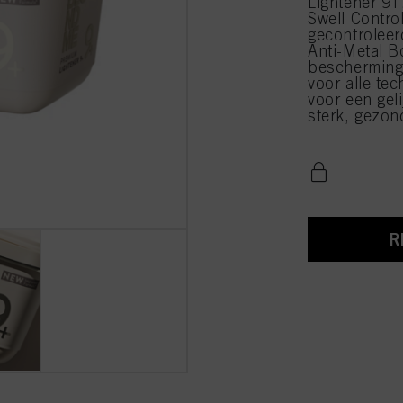
Lightener 9+
Swell Contro
gecontroleer
Anti-Metal B
bescherming 
voor alle te
voor een gel
sterk, gezon
R