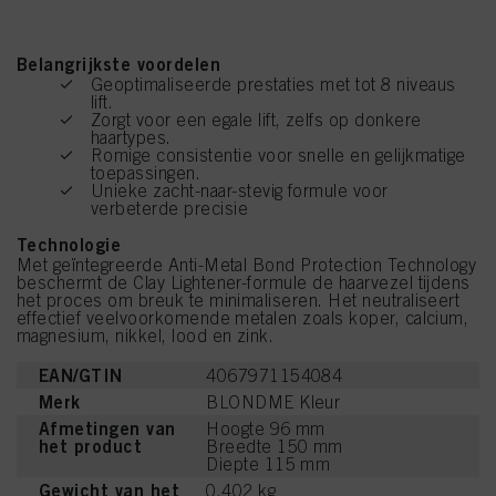
Belangrijkste voordelen
Geoptimaliseerde prestaties met tot 8 niveaus
lift.
Zorgt voor een egale lift, zelfs op donkere
haartypes.
Romige consistentie voor snelle en gelijkmatige
toepassingen.
Unieke zacht-naar-stevig formule voor
verbeterde precisie
Technologie
Met geïntegreerde Anti-Metal Bond Protection Technology
beschermt de Clay Lightener-formule de haarvezel tijdens
het proces om breuk te minimaliseren. Het neutraliseert
effectief veelvoorkomende metalen zoals koper, calcium,
magnesium, nikkel, lood en zink.
EAN/GTIN
4067971154084
Merk
BLONDME Kleur
Afmetingen van
Hoogte 96 mm
het product
Breedte 150 mm
Diepte 115 mm
Gewicht van het
0.402 kg