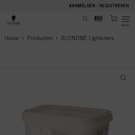
text.skipToContent
text.skipToNavigation
AANMELDEN
|
REGISTREREN
MENU
Home
Producten
BLONDME Lighteners
current page