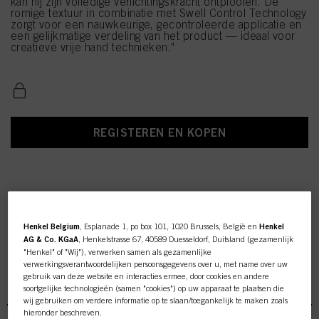
kan hij zijn volledige verlichtingskracht ontplooien. De
romige textuur in combinatie met Swell Control Technology
zorgt voor een nauwkeurige, gecontroleerde applicatie en
een gelijkmatige verdeling van het product — ideaal voor
creatieve vrije hand technieken."
REGISTEREN EN KOPEN
Henkel Belgium
, Esplanade 1, po box 101, 1020 Brussels, België en
Henkel
AG & Co. KGaA
, Henkelstrasse 67, 40589 Duesseldorf, Duitsland (gezamenlijk
"Henkel" of "Wij"), verwerken samen als gezamenlijke
verwerkingsverantwoordelijken persoonsgegevens over u, met name over uw
gebruik van deze website en interacties ermee, door cookies en andere
BLONDME Lighteners
soortgelijke technologieën (samen "cookies") op uw apparaat te plaatsen die
wij gebruiken om verdere informatie op te slaan/toegankelijk te maken zoals
hieronder beschreven.