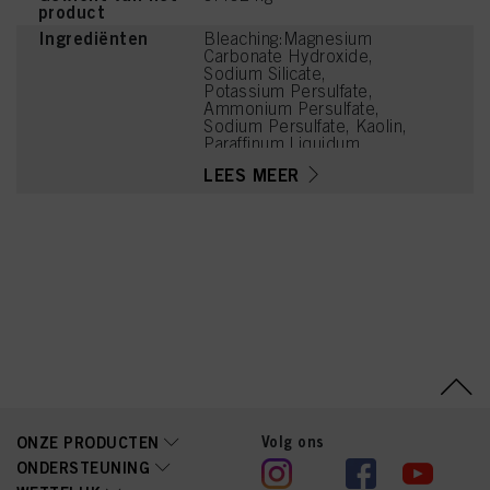
product
Ingrediënten
Bleaching:Magnesium
Carbonate Hydroxide,
Sodium Silicate,
Potassium Persulfate,
Ammonium Persulfate,
Sodium Persulfate, Kaolin,
Paraffinum Liquidum
(Mineral Oil, Huile
LEES MEER
Minérale), Sodium
Metasilicate, Cellulose
Gum, Tetrasodium EDTA,
Succinic Acid, Arginine,
Xanthan Gum, Sodium
Hexametaphosphate,
Lysine HCl, Parfum
(Fragrance), Trisodium
Dicarboxymethyl
Alaninate, Silica,
Tetramethyl
Acetyloctahydronaphthale
nes
Volg ons
ONZE PRODUCTEN
ONDERSTEUNING