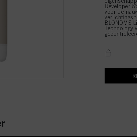
eigenschap
Developer 6%
voor de nau
verlichtings
BLONDME Lig
Technology v
gecontroleer
R
r