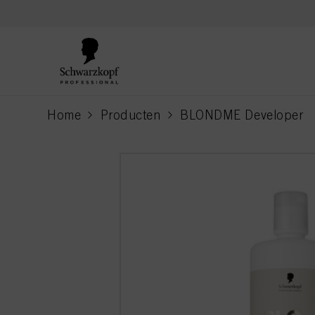
text.skipToContent
text.skipToNavigation
Home
Producten
BLONDME Developer
current page