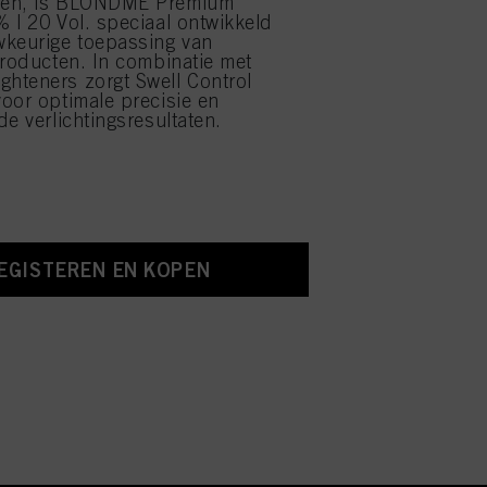
pen, is BLONDME Premium
 | 20 Vol. speciaal ontwikkeld
wkeurige toepassing van
producten. In combinatie met
hteners zorgt Swell Control
oor optimale precisie en
de verlichtingsresultaten.
EGISTEREN EN KOPEN