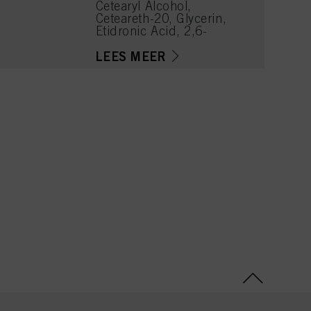
Cetearyl Alcohol,
Ceteareth-20, Glycerin,
Etidronic Acid, 2,6-
Dicarboxypyridine,
Disodium Pyrophosphate,
LEES MEER
Potassium Hydroxide,
Sodium Benzoate