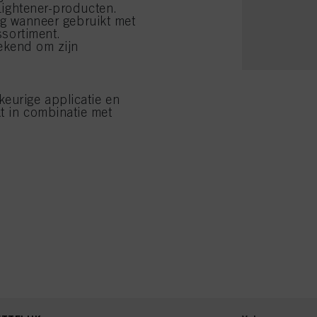
ightener-producten.
ng wanneer gebruikt met
sortiment.
bekend om zijn
eurige applicatie en
t in combinatie met