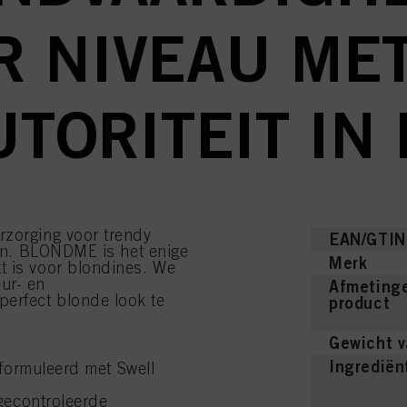
R NIVEAU ME
UTORITEIT IN
rzorging voor trendy
EAN/GTIN
oren. BLONDME is het enige
Merk
t is voor blondines. We
ur- en
Afmetinge
erfect blonde look te
product
Gewicht v
Ingrediën
formuleerd met Swell
gecontroleerde