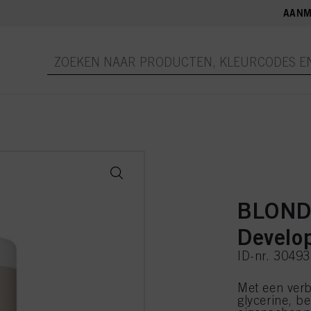
AANM
BLOND
Develo
ID-nr. 3049
Met een verb
glycerine, b