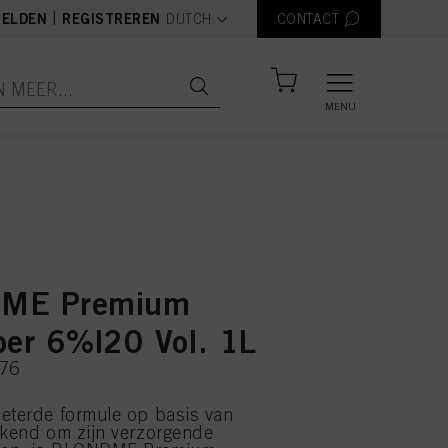
text.language
|
ELDEN
REGISTREREN
DUTCH
CONTACT
MENU
ME Premium
per 6%|20 Vol. 1L
376
eterde formule op basis van
ekend om zijn verzorgende