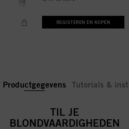
REGISTEREN EN KOPEN
current tab:
current tab:
Productgegevens
Tutorials & inst
TIL JE
BLONDVAARDIGHEDEN