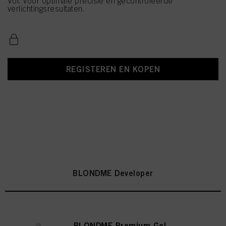
Vol. voor optimale precisie en gecontroleerde
verlichtingsresultaten.
REGISTEREN EN KOPEN
BLONDME Developer
BLONDME Premium Gel