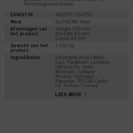
Verlichtingsassortiment.
EAN/GTIN
4067971154763
Merk
BLONDME Kleur
Afmetingen van
Hoogte 265 mm
het product
Breedte 83 mm
Diepte 83 mm
Gewicht van het
1.092 kg
product
Ingrediënten
Developer:Aqua (Water,
Eau), Paraffinum Liquidum
(Mineral Oil, Huile
Minérale), Cetearyl
Alcohol, Hydrogen
Peroxide, PEG-40 Castor
Oil, Sodium Cetearyl
Sulfate, Etidronic Acid,
LEES MEER
Potassium Hydroxide,
2,6-Dicarboxypyridine,
Disodium Pyrophosphate,
Sodium Benzoate,
Sodium Sulfate