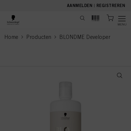
text.skipToContent
text.skipToNavigation
AANMELDEN
|
REGISTREREN
MENU
Home
Producten
BLONDME Developer
current page