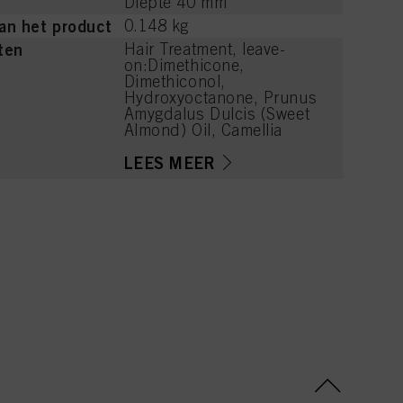
Diepte 40 mm
an het product
0.148 kg
ten
Hair Treatment, leave-
on:Dimethicone,
Dimethiconol,
Hydroxyoctanone, Prunus
Amygdalus Dulcis (Sweet
Almond) Oil, Camellia
Sinensis Leaf Extract,
Parfum (Fragrance),
LEES MEER
Isopropyl Myristate,
Limonene, Citrus
Aurantium Peel Oil, Citrus
Limon (Lemon) Peel Oil,
Linalool, Pinene,
Trisiloxane, Disiloxane,
Tetramethyl
Acetyloctahydronaphthale
nes, Citral, Rose Ketones,
Terpineol, Beta-
Caryophyllene, Geraniol,
Pogostemon Cablin Oil