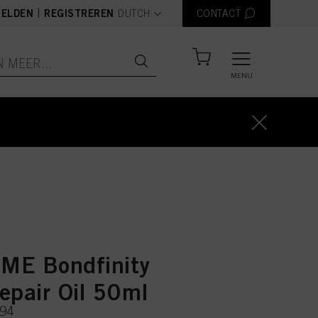
text.language
|
ELDEN
REGISTREREN
DUTCH
CONTACT
MENU
SLUI
ME Bondfinity
epair Oil 50ml
294