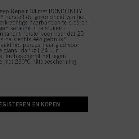
ep Repair Oil met BONDFINITY
herstelt de gezondheid van het
erkrachtige haarbanden te creëren
en keratine in te sluiten -
ermanent herstel voor haar dat 20
is na slechts één gebruik*.
aakt het poreus haar glad voor
e glans, dankzij 24 uur
e, en beschermt het tegen
e met 230°C hittebescherming.
EGISTEREN EN KOPEN