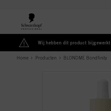
text.skipToContent
text.skipToNavigation
Wij hebben dit product bijgewerkt
Home
Producten
BLONDME Bondfinity
current page