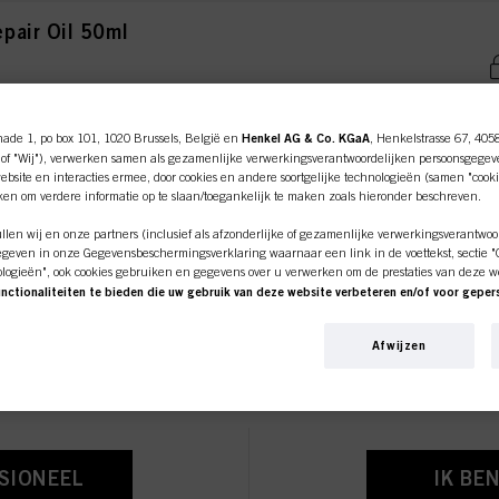
pair Oil 50ml
nade 1, po box 101, 1020 Brussels, België en
Henkel AG & Co. KGaA
, Henkelstrasse 67, 405
of "Wij"), verwerken samen als gezamenlijke verwerkingsverantwoordelijken persoonsgegev
pair Mask 200ml
bsite en interacties ermee, door cookies en andere soortgelijke technologieën (samen "cooki
iken om verdere informatie op te slaan/toegankelijk te maken zoals hieronder beschreven.
len wij en onze partners (inclusief als afzonderlijke of gezamenlijke verwerkingsverantwoo
geven in onze Gegevensbeschermingsverklaring waarnaar een link in de voettekst, sectie "Co
ologieën", ook cookies gebruiken en gegevens over u verwerken om de prestaties van deze w
pair Mask 500ml
unctionaliteiten te bieden die uw gebruik van deze website verbeteren en/of voor gepe
ine shop is exclusief voor prof
an deze website en uw commerciële interacties met ons (respectievelijk het bedrijf waarvoo
nkopen van onze producten op websites van derden bijhouden, onze informatie over bedrijfs
Afwijzen
over u aanmaken die verrijkt kunnen worden met gegevens die van derden en andere website
klanten.
en voor gepersonaliseerde marketingdoeleinden, met name om reclame-advertenties weer te 
beeld op basis van uw geïdentificeerde interesses) op deze website en andere (externe) medi
n zijn toegewezen, en om het succes van reclamecampagnes te meten en te optimaliseren.
e over de verwerking van uw gegevens in onze Verklaring Gegevensbescherming waarnaar u 
ies, Pixel, Vingerafdrukken en vergelijkbare technologieën"). U kunt uw toestemming te allen
SSIONEEL
IK BE
 cookies op onze website uit te schakelen onder "Cookie-instellingen" (link in voettekst). Voo