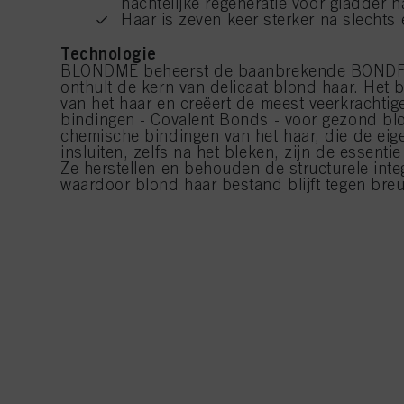
nachtelijke regeneratie voor gladder h
Haar is zeven keer sterker na slechts
Technologie
BLONDME beheerst de baanbrekende BOND
onthult de kern van delicaat blond haar. Het 
van het haar en creëert de meest veerkrachtige
bindingen - Covalent Bonds - voor gezond blo
chemische bindingen van het haar, die de eige
insluiten, zelfs na het bleken, zijn de essent
Ze herstellen en behouden de structurele integr
waardoor blond haar bestand blijft tegen breu