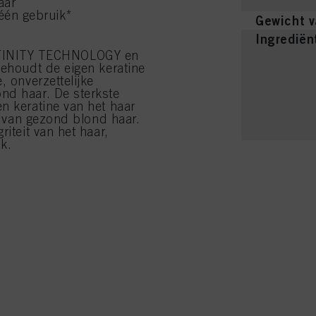
aar
 één gebruik*
Gewicht v
Ingrediën
FINITY TECHNOLOGY en
behoudt de eigen keratine
, onverzettelijke
nd haar. De sterkste
n keratine van het haar
ie van gezond blond haar.
iteit van het haar,
k.