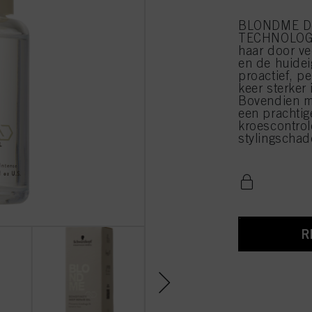
BLONDME De
TECHNOLOGY 
haar door ve
en de huideig
proactief, p
keer sterker 
Bovendien m
een prachtig
kroescontrol
stylingschad
R