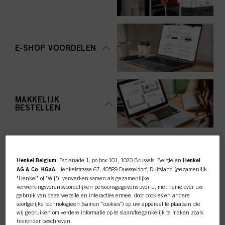
E-SHOP VOORDELEN
MAKKELIJK
BESTELLEN
Henkel Belgium
, Esplanade 1, po box 101, 1020 Brussels, België en
Henkel
AG & Co. KGaA
, Henkelstrasse 67, 40589 Duesseldorf, Duitsland (gezamenlijk
"Henkel" of "Wij"), verwerken samen als gezamenlijke
TOP CATEGORY
verwerkingsverantwoordelijken persoonsgegevens over u, met name over uw
gebruik van deze website en interacties ermee, door cookies en andere
OVERZICHT
soortgelijke technologieën (samen "cookies") op uw apparaat te plaatsen die
wij gebruiken om verdere informatie op te slaan/toegankelijk te maken zoals
hieronder beschreven.