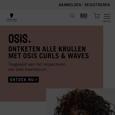
text.skipToContent
text.skipToNavigation
AANMELDEN
|
REGISTREREN
MENU