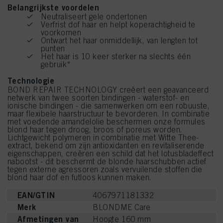
Belangrijkste voordelen
Neutraliseert gele ondertonen
Verfrist dof haar en helpt koperachtigheid te
voorkomen
Ontwart het haar onmiddellijk, van lengten tot
punten
Het haar is 10 keer sterker na slechts één
gebruik*
Technologie
BOND REPAIR TECHNOLOGY creëert een geavanceerd
netwerk van twee soorten bindingen - waterstof- en
ionische bindingen - die samenwerken om een robuuste,
maar flexibele haarstructuur te bevorderen. In combinatie
met voedende amandelolie beschermen onze formules
blond haar tegen droog, broos of poreus worden.
Lichtgewicht polymeren in combinatie met Witte Thee-
extract, bekend om zijn antioxidanten en revitaliserende
eigenschappen, creëren een schild dat het lotusbladeffect
nabootst - dit beschermt de blonde haarschubben actief
tegen externe agressoren zoals vervuilende stoffen die
blond haar dof en futloos kunnen maken.
EAN/GTIN
4067971181332
Merk
BLONDME Care
Afmetingen van
Hoogte 160 mm