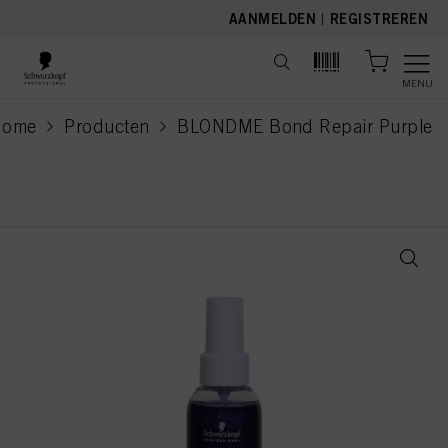
text.skipToContent
text.skipToNavigation
AANMELDEN
|
REGISTREREN
MENU
Home
Producten
BLONDME Bond Repair Purple
current page