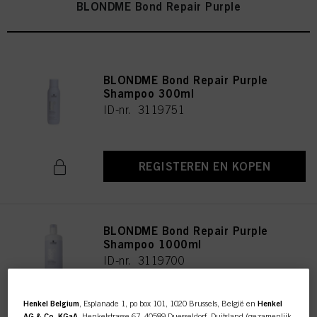
BLONDME Bond Repair Purple
BLONDME Bond Repair Purple
Shampoo 300ml
ID-nr. 3119751
REGISTEREN EN KOPEN
BLONDME Bond Repair Purple
Shampoo 1000ml
ID-nr. 3119700
Henkel Belgium
, Esplanade 1, po box 101, 1020 Brussels, België en
Henkel
AG & Co. KGaA
, Henkelstrasse 67, 40589 Duesseldorf, Duitsland (gezamenlijk