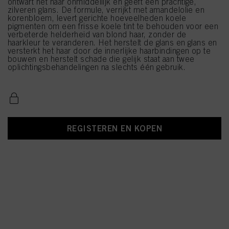
ontwart het haar onmiddellijk en geeft een prachtige,
zilveren glans. De formule, verrijkt met amandelolie en
korenbloem, levert gerichte hoeveelheden koele
pigmenten om een frisse koele tint te behouden voor een
verbeterde helderheid van blond haar, zonder de
haarkleur te veranderen. Het herstelt de glans en glans en
versterkt het haar door de innerlijke haarbindingen op te
bouwen en herstelt schade die gelijk staat aan twee
oplichtingsbehandelingen na slechts één gebruik.
REGISTEREN EN KOPEN