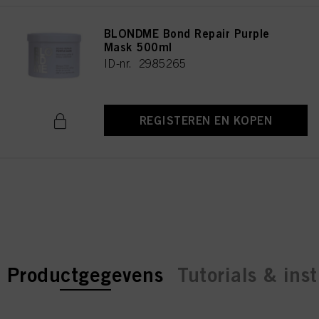
BLONDME Bond Repair Purple
Mask 500ml
ID-nr. 2985265
REGISTEREN EN KOPEN
current tab:
current tab:
Productgegevens
Tutorials & inst