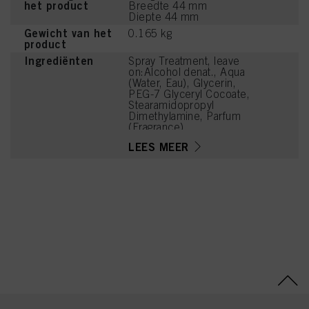
het product
Breedte 44 mm
Diepte 44 mm
Gewicht van het
0.165 kg
product
Ingrediënten
Spray Treatment, leave
on:Alcohol denat., Aqua
(Water, Eau), Glycerin,
PEG-7 Glyceryl Cocoate,
Stearamidopropyl
Dimethylamine, Parfum
(Fragrance),
Hydroxypropylgluconamid
LEES MEER
e, Lactic Acid,
Benzophenone-4,
Hydroxypropylammonium
Gluconate, Panthenol,
Cetrimonium Chloride,
Citrus Limon (Lemon)
Peel Oil, Limonene,
Linalool, Pinene, Acid
Violet 43, Citrus Aurantium
Peel Oil, Citral, Rose
Ketones, Terpineol,
Centaurea Cyanus Flower
Extract, Benzyl Alcohol,
Citric Acid, Sodium
Benzoate, Potassium