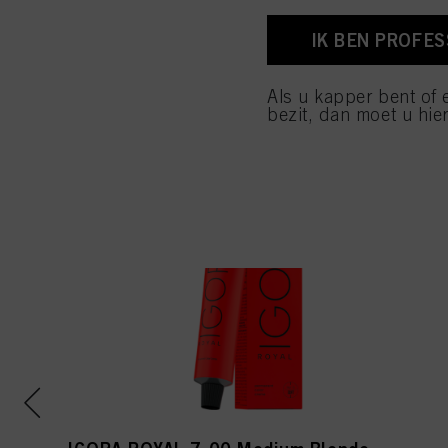
voettekst (sectie "Cook
toekomst intrekken door
IK BEN PROFE
cookies die op deze we
raadplegen door hieron
Als u kapper bent of 
Als u op "Cookie-instel
bezit, dan moet u hier
toestaan voor een of m
van cookies en met de 
alleen cookies gebruikt