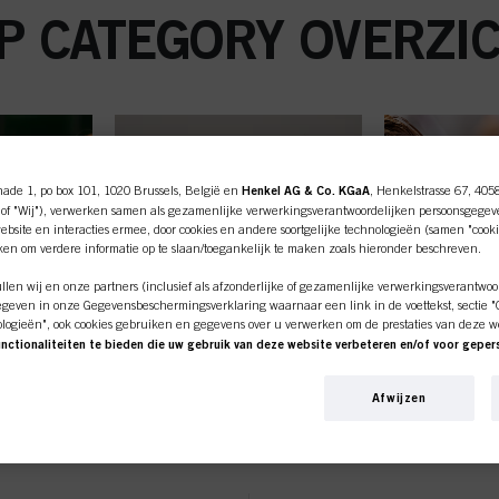
P CATEGORY OVERZI
nade 1, po box 101, 1020 Brussels, België en
Henkel AG & Co. KGaA
, Henkelstrasse 67, 405
of "Wij"), verwerken samen als gezamenlijke verwerkingsverantwoordelijken persoonsgegev
bsite en interacties ermee, door cookies en andere soortgelijke technologieën (samen "cooki
iken om verdere informatie op te slaan/toegankelijk te maken zoals hieronder beschreven.
len wij en onze partners (inclusief als afzonderlijke of gezamenlijke verwerkingsverantwoo
geven in onze Gegevensbeschermingsverklaring waarnaar een link in de voettekst, sectie "Co
ologieën", ook cookies gebruiken en gegevens over u verwerken om de prestaties van deze w
unctionaliteiten te bieden die uw gebruik van deze website verbeteren en/of voor gepe
an deze website en uw commerciële interacties met ons (respectievelijk het bedrijf waarvoo
ine shop is exclusief voor prof
nkopen van onze producten op websites van derden bijhouden, onze informatie over bedrijfs
Afwijzen
over u aanmaken die verrijkt kunnen worden met gegevens die van derden en andere website
en voor gepersonaliseerde marketingdoeleinden, met name om reclame-advertenties weer te 
klanten.
beeld op basis van uw geïdentificeerde interesses) op deze website en andere (externe) medi
n zijn toegewezen, en om het succes van reclamecampagnes te meten en te optimaliseren.
G
STYLING
OMVOR
e over de verwerking van uw gegevens in onze Verklaring Gegevensbescherming waarnaar u 