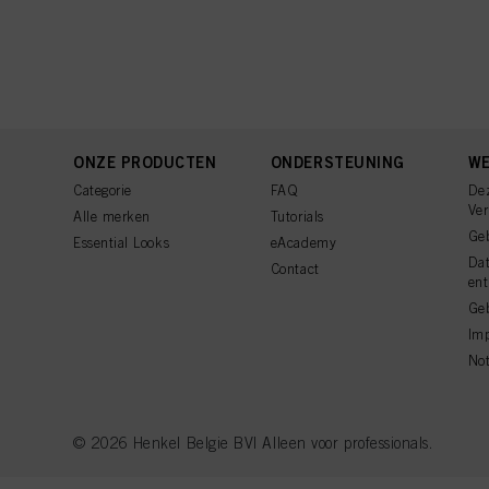
ONZE PRODUCTEN
ONDERSTEUNING
WE
Categorie
FAQ
De
Ve
Alle merken
Tutorials
Ge
Essential Looks
eAcademy
Da
Contact
ent
Geb
Imp
Not
© 2026 Henkel Belgie BV| Alleen voor professionals.