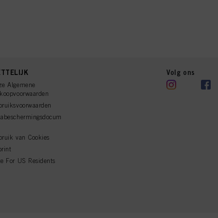
TTELIJK
Volg ons
ze Algemene
rkoopvoorwaarden
bruiksvoorwaarden
tabeschermingsdocum
ruik van Cookies
rint
e For US Residents