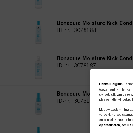
Bonacure Moisture Kick Cond
ID-nr. 3078188
Bonacure Moisture Kick Cond
ID-nr. 3078187
Henkel Belgium
, Espla
(gezamenlijk "Henkel" 
Bonacure Moisture Kick Spra
uw gebruik van deze we
plaatsen die wij gebru
ID-nr. 3078169
Met uw toestemming zul
verwerking zoals aange
en vergelijkbare techn
optimaliseren, om u f
Bonacure Moisture Kick Spra
Wij zullen uw gebruik v