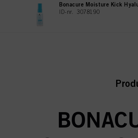
Bonacure Moisture Kick Hyal
ID-nr. 3078190
curr
curr
Prod
BONACU