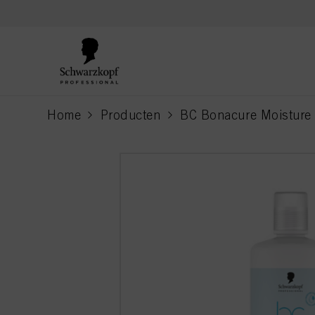
text.skipToContent
text.skipToNavigation
Home
Producten
BC Bonacure Moisture 
current page