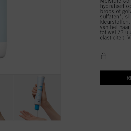
Moisture Com
hydrateert o
broos of gol
sulfaten*, s
kleurstoffen
van het haar 
tot wel 72 u
elasticiteit.
R