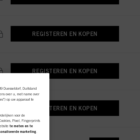
REGISTEREN EN KOPEN
REGISTEREN EN KOPEN
89 Duesseldorf, Duitsland
ens over u, met name over
es") op uw apparaat te
REGISTEREN EN KOPEN
rdelijken voor de
okies, Pixel, Fingerprints
ebsite
te meten en te
rsonaliseerde marketing
.
r u werkt) analyseren en