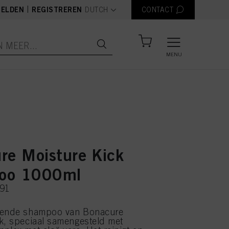
text.language
|
ELDEN
REGISTREREN
DUTCH
CONTACT
MENU
re Moisture Kick
oo 1000ml
191
rende shampoo van Bonacure
k, speciaal samengesteld met