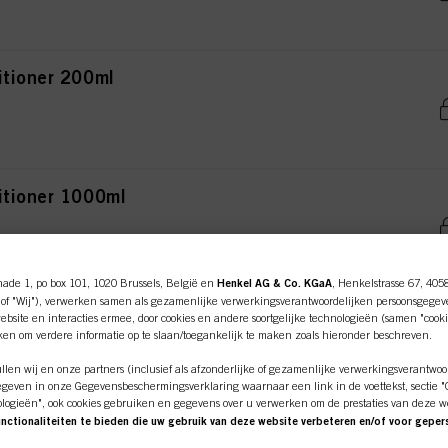
itioner 200ml
itioner 1000ml
nade 1, po box 101, 1020 Brussels, België en
Henkel AG & Co. KGaA
, Henkelstrasse 67, 405
of "Wij"), verwerken samen als gezamenlijke verwerkingsverantwoordelijken persoonsgegev
y Conditioner 50ml
bsite en interacties ermee, door cookies en andere soortgelijke technologieën (samen "cooki
iken om verdere informatie op te slaan/toegankelijk te maken zoals hieronder beschreven.
len wij en onze partners (inclusief als afzonderlijke of gezamenlijke verwerkingsverantwoo
geven in onze Gegevensbeschermingsverklaring waarnaar een link in de voettekst, sectie "Co
ologieën", ook cookies gebruiken en gegevens over u verwerken om de prestaties van deze w
unctionaliteiten te bieden die uw gebruik van deze website verbeteren en/of voor gepe
y Conditioner 200ml
an deze website en uw commerciële interacties met ons (respectievelijk het bedrijf waarvoo