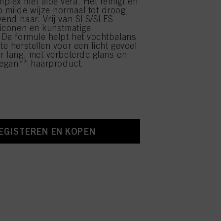
plex met aloë vera. Het reinigt en
p milde wijze normaal tot droog,
vend haar. Vrij van SLS/SLES-
iliconen en kunstmatige
. De formule helpt het vochtbalans
te herstellen voor een licht gevoel
ur lang, met verbeterde glans en
 Vegan** haarproduct.
EGISTEREN EN KOPEN