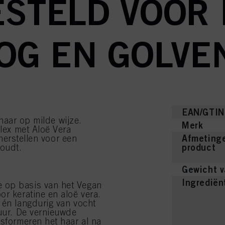
STELD VOOR
OG EN GOLVE
EAN/GTIN
haar op milde wijze.
Merk
ex met Aloë Vera
Afmetinge
herstellen voor een
product
houdt.
Gewicht v
Ingrediën
 op basis van het Vegan
or keratine en aloë vera.
 én langdurig van vocht
 uur. De vernieuwde
nsformeren het haar al na