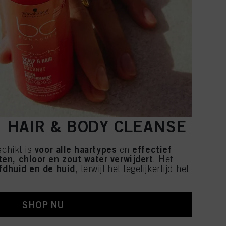
P, HAIR & BODY CLEANSE
voor alle haartypes
effectief
schikt is
en
en, chloor en zout water verwijdert
. Het
ofdhuid en de huid
, terwijl het tegelijkertijd het
SHOP NU