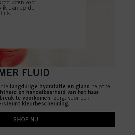
producten voor
ik van cookies en deze
klik dan op de
kkoord met het gebruik
link.
ijzen" klikt, worden
MER FLUID
langdurige hydratatie en glans
 die
helpt te
htheid en handelbaarheid van het haar
breuk te voorkomen
, zorgt voor een
rsteunt kleurbescherming.
SHOP NU