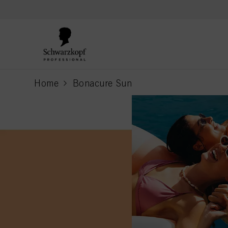
text.skipToContent
text.skipToNavigation
Home
Bonacure Sun
current page