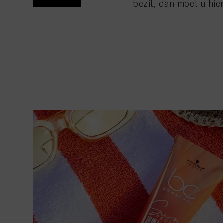
bezit, dan moet u hier
Als u op "Cookie-instel
toestaan voor een of m
van cookies en met de 
alleen cookies gebruikt