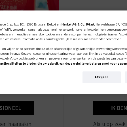
nade 1, po box 101, 1020 Brussels, België en
Henkel AG & Co. KGaA
, Henkelstrasse 67, 405
of "Wij"), verwerken samen als gezamenlijke verwerkingsverantwoordelijken persoonsgegev
bsite en interacties ermee, door cookies en andere soortgelijke technologieën (samen "cooki
iken om verdere informatie op te slaan/toegankelijk te maken zoals hieronder beschreven.
len wij en onze partners (inclusief als afzonderlijke of gezamenlijke verwerkingsverantwoo
geven in onze Gegevensbeschermingsverklaring waarnaar een link in de voettekst, sectie "Co
ologieën", ook cookies gebruiken en gegevens over u verwerken om de prestaties van deze w
unctionaliteiten te bieden die uw gebruik van deze website verbeteren en/of voor gepe
ine shop is exclusief voor prof
an deze website en uw commerciële interacties met ons (respectievelijk het bedrijf waarvoo
nkopen van onze producten op websites van derden bijhouden, onze informatie over bedrijfs
Afwijzen
klanten.
over u aanmaken die verrijkt kunnen worden met gegevens die van derden en andere website
pen voor zowel dagelijks
en voor gepersonaliseerde marketingdoeleinden, met name om reclame-advertenties weer te 
van 2 minuten
als
beeld op basis van uw geïdentificeerde interesses) op deze website en andere (externe) medi
andeling van 10 minuten
n zijn toegewezen, en om het succes van reclamecampagnes te meten en te optimaliseren.
 handelbaarheid,
e over de verwerking van uw gegevens in onze Verklaring Gegevensbescherming waarnaar u 
ontwarren met een
SSIONEEL
IK BE
ies, Pixel, Vingerafdrukken en vergelijkbare technologieën"). U kunt uw toestemming te allen
 cookies op onze website uit te schakelen onder "Cookie-instellingen" (link in voettekst). Voo
bsite worden gebruikt, met name over hun bewaarperiode, kunt u de gedetailleerde informati
der op "aanpassen" te klikken.
een haarsalon
Als u op zoek