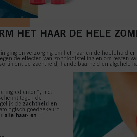
RM HET HAAR DE HELE ZOM
iniging en verzorging om het haar en de hoofdhuid er 
egen de effecten van zonblootstelling en om resten v
ssortiment de zachtheid, handelbaarheid en algehele ha
ële ingrediënten*, met
chermt tegen de
zachtheid en
egelijk de
tologisch goedgekeurd
alle haar- en
or