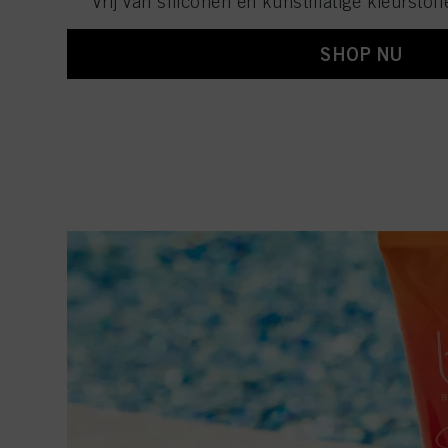
** Vrij van siliconen en kunstmatige kleurstof
SHOP NU