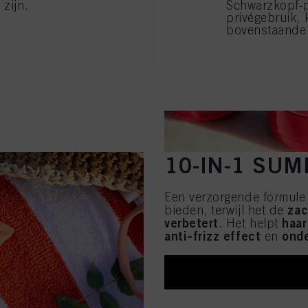
 zijn.
Schwarzkopf-
lingen" klikt, kunt u meer informatie vinden over de verwerking van uw gegevens / het gebru
privégebruik, 
eer van de hierboven genoemde doeleinden. Door op "Alles aanvaarden" te klikken, gaat u a
bovenstaande 
verwerking van uw persoonsgegevens voor alle hierboven vermelde doeleinden. Als u op "Afw
 die technisch noodzakelijk zijn om u deze website aan te kunnen bieden..
10-IN-1 SUM
Een verzorgende formule
zac
bieden, terwijl het de
verbetert
haar
. Het helpt
anti‑frizz effect
onde
en