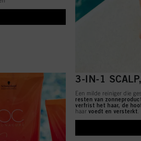
fen
3-IN-1 SCAL
Een milde reiniger die ge
resten van zonneproduct
verfrist het haar, de ho
voedt en versterkt
haar
.